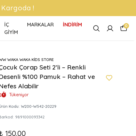
N Kargoda !
İÇ
MARKALAR
İNDİRİM
0
GİYİM
WW WAKA WAKA KİDS STORE
Çocuk Çorap Seti 2’li – Renkli
Desenli %100 Pamuk – Rahat ve
Nefes Alabilir
Tükeniyor
Ürün Kodu
:
W200-W542-20229
Barkod
:
9891000093342
₺ 150.00