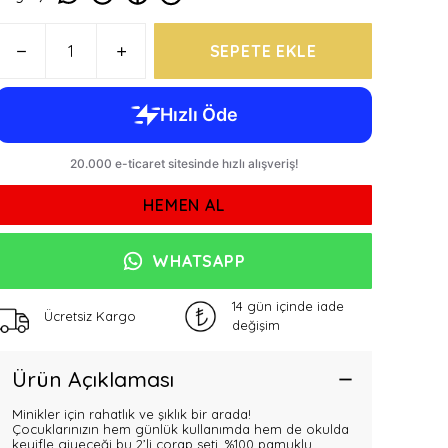
SEPETE EKLE
HEMEN AL
WHATSAPP
14 gün içinde iade
Ücretsiz Kargo
değişim
Ürün Açıklaması
Minikler için rahatlık ve şıklık bir arada!
Çocuklarınızın hem günlük kullanımda hem de okulda
keyifle giyeceği bu 2’li çorap seti, %100 pamuklu