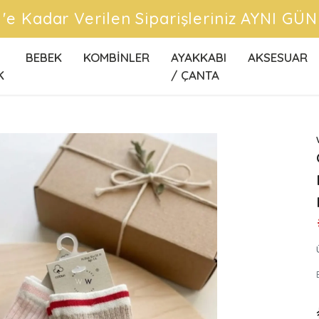
 'e Kadar Verilen Siparişleriniz AYNI GÜ
BEBEK
KOMBİNLER
AYAKKABI
AKSESUAR
K
/ ÇANTA