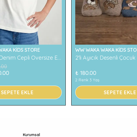
AKA KİDS STORE
WW WAKA WAKA KİDS STO
119 Baskılı Denim Cepli Oversize Erkek Çocuk Tişört
.00
0.00
₺ 180.00
2 Renk 3 Yaş
SEPETE EKLE
SEPETE EKLE
Kurumsal