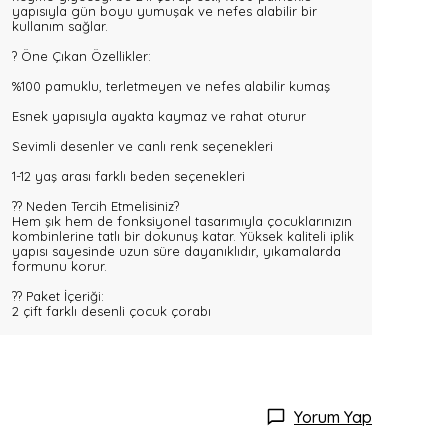
yapısıyla gün boyu yumuşak ve nefes alabilir bir
kullanım sağlar.
? Öne Çıkan Özellikler:
%100 pamuklu, terletmeyen ve nefes alabilir kumaş
Esnek yapısıyla ayakta kaymaz ve rahat oturur
Sevimli desenler ve canlı renk seçenekleri
1-12 yaş arası farklı beden seçenekleri
?? Neden Tercih Etmelisiniz?
Hem şık hem de fonksiyonel tasarımıyla çocuklarınızın
kombinlerine tatlı bir dokunuş katar. Yüksek kaliteli iplik
yapısı sayesinde uzun süre dayanıklıdır, yıkamalarda
formunu korur.
?? Paket İçeriği:
2 çift farklı desenli çocuk çorabı
Yorum Yap