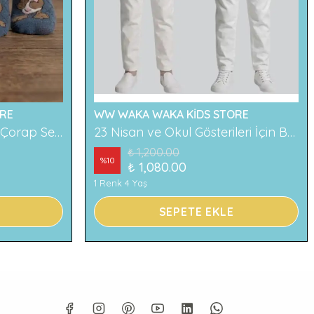
RE
WW WAKA WAKA KİDS STORE
2'li Ayıcık Desenli Çocuk Çorap Seti Renkli ve Eğlenceli Desenler Rahat ve Yumuşak Kumaş
23 Nisan ve Okul Gösterileri İçin Beyaz Çocuk Pantolonu
₺ 1,200.00
%
10
₺ 1,080.00
1 Renk 4 Yaş
SEPETE EKLE