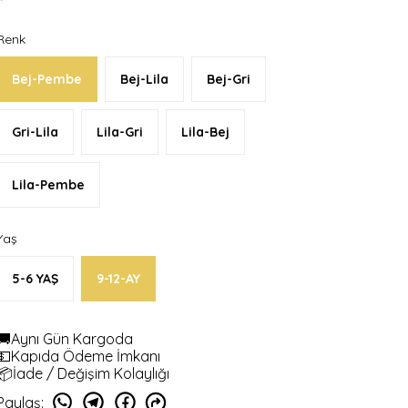
Renk
Bej-Pembe
Bej-Lila
Bej-Gri
Gri-Lila
Lila-Gri
Lila-Bej
Lila-Pembe
Yaş
5-6 YAŞ
9-12-AY
🚚Aynı Gün Kargoda
💵Kapıda Ödeme İmkanı
📦İade / Değişim Kolaylığı
Paylaş
: