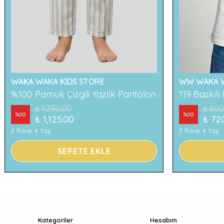
WAKA WAKA KİDS STORE
WW WAKA W
%100 Pamuk Çizgili Yazlık Pantolon
₺ 1,250.00
₺ 800
%
10
%
10
₺ 1,125.00
₺ 72
2 Renk 4 Yaş
3 Renk 4 Yaş
SEPETE EKLE
Kategoriler
Hesabım