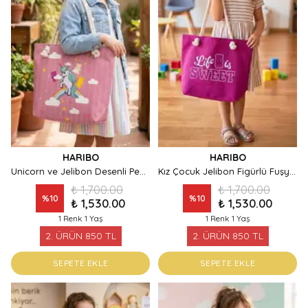
HARIBO
HARIBO
Unicorn ve Jelibon Desenli Pembe Çocuk Plaj ve Kol Çantası
Kız Çocuk Jelibon Figürlü Fuşya Kanvas Omuz Çantası
₺ 1,700.00
₺ 1,700.00
%
10
%
10
₺ 1,530.00
₺ 1,530.00
1 Renk 1 Yaş
1 Renk 1 Yaş
2. ÜRÜN 850 TL
2. ÜRÜN 850 TL
SEPETE EKLE
SEPETE EKLE