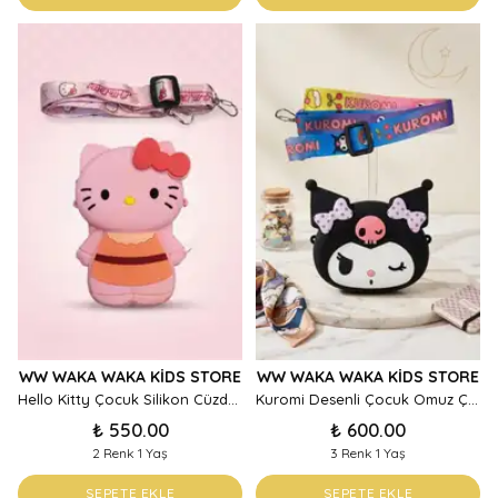
WW WAKA WAKA KIDS STORE
WW WAKA WAKA KIDS STORE
Hello Kitty Çocuk Silikon Cüzdan Askılı Mini Çanta – Pembe & Beyaz Seçenekleri
Kuromi Desenli Çocuk Omuz Çantası | Sevimli Renkli Askılı Mini Çanta
₺ 550.00
₺ 600.00
2 Renk 1 Yaş
3 Renk 1 Yaş
SEPETE EKLE
SEPETE EKLE