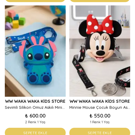
WW WAKA WAKA KIDS STORE
WW WAKA WAKA KIDS STORE
Sevimli Silikon Omuz Askılı Mini Çanta Pembe Mavi
Minnie Mouse Çocuk Boyun Askılı Çanta – Sevimli Karakter Figürlü Çapraz Çanta
₺ 600.00
₺ 550.00
2 Renk 1 Yaş
1 Renk 1 Yaş
SEPETE EKLE
SEPETE EKLE