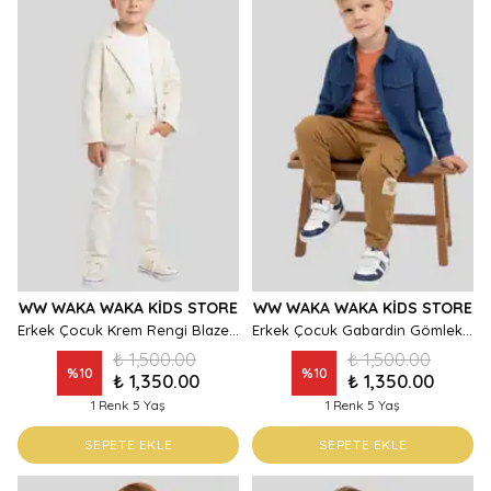
WW WAKA WAKA KIDS STORE
WW WAKA WAKA KIDS STORE
Erkek Çocuk Krem Rengi Blazer Ceket ve Pantolon Denim Takım
Erkek Çocuk Gabardin Gömlek Ceket ve Kargo Cepli Jogger Pantolon Kombin Set
₺ 1,500.00
₺ 1,500.00
%
10
%
10
₺ 1,350.00
₺ 1,350.00
1 Renk 5 Yaş
1 Renk 5 Yaş
SEPETE EKLE
SEPETE EKLE