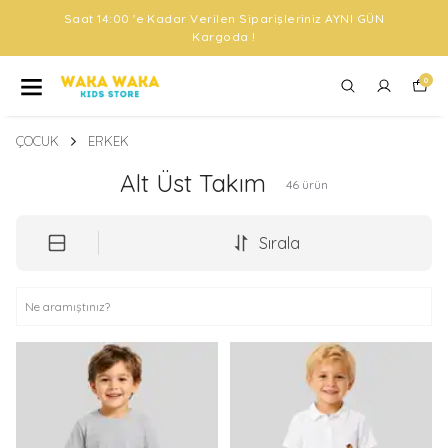
ÜCRETSİZ KARGO FIRSATLARINI KAÇIRMA !
0
ÇOCUK
ERKEK
Alt Üst Takım
46
ürün
Sırala