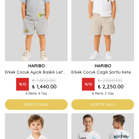
HARIBO
HARIBO
Erkek Çocuk Ayıcık Baskılı Let's Play Yazılı Şort Tişört Takım
Erkek Çocuk Çizgili Şortlu Keten Gömlek Takım
₺ 1,600.00
₺ 2,500.00
%
10
%
10
₺ 1,440.00
₺ 2,250.00
6 Renk 4 Yaş
6 Renk 2 Yaş
SEPETE EKLE
SEPETE EKLE