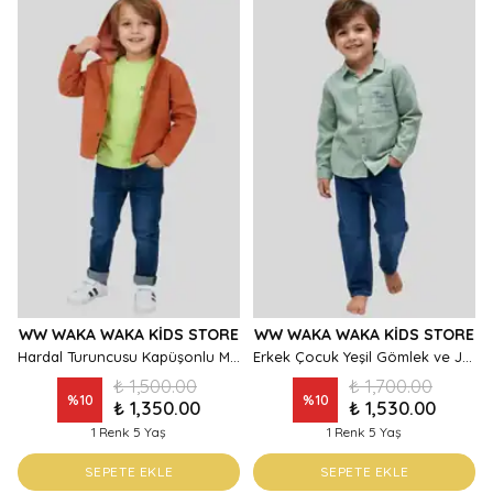
WW WAKA WAKA KIDS STORE
WW WAKA WAKA KIDS STORE
Hardal Turuncusu Kapüşonlu Mevsimlik Ceketli 3'lü Erkek Çocuk Takımı
Erkek Çocuk Yeşil Gömlek ve Jogger Pantolon Set
₺ 1,500.00
₺ 1,700.00
%
10
%
10
₺ 1,350.00
₺ 1,530.00
1 Renk 5 Yaş
1 Renk 5 Yaş
SEPETE EKLE
SEPETE EKLE