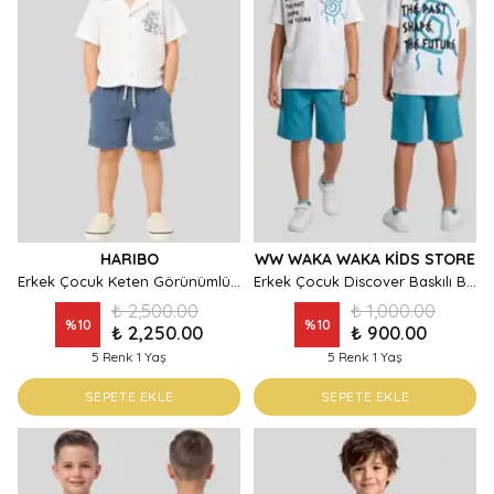
HARIBO
WW WAKA WAKA KIDS STORE
Erkek Çocuk Keten Görünümlü Gömlek Şort Takım - Nakış Detaylı Yazlık Set
Erkek Çocuk Discover Baskılı Beyaz Tişört ve Turkuaz Şort Takım
₺ 2,500.00
₺ 1,000.00
%
10
%
10
₺ 2,250.00
₺ 900.00
5 Renk 1 Yaş
5 Renk 1 Yaş
SEPETE EKLE
SEPETE EKLE