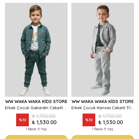
WW WAKA WAKA KIDS STORE
WW WAKA WAKA KIDS STORE
Erkek Çocuk Gabardin Ceketli 3'lü Takım - Baskılı Tişört ve Jogger Pantolon Set
Erkek Çocuk Kanvas Ceketli 3'lü Takım - Antrasit Tişört ve Lastikli Pantolonlu Kombin
₺ 1,700.00
₺ 1,700.00
%
10
%
10
₺ 1,530.00
₺ 1,530.00
1 Renk 5 Yaş
1 Renk 5 Yaş