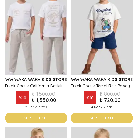
WW WAKA WAKA KIDS STORE
WW WAKA WAKA KIDS STORE
Erkek Çocuk California Baskılı Keten Görünümlü Pantolon T-Shirt Alt Üst Takım
Erkek Çocuk Temel Reis Popeye Baskılı Bisiklet Yaka T-Shirt ve Şort İkili Takım
₺ 1,500.00
₺ 800.00
%
10
%
10
₺ 1,350.00
₺ 720.00
5 Renk 2 Yaş
4 Renk 2 Yaş
SEPETE EKLE
SEPETE EKLE