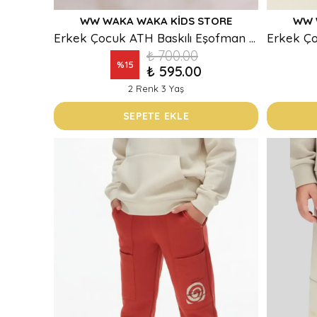
WW WAKA WAKA KIDS STORE
WW 
Erkek Çocuk ATH Baskılı Eşofman Altı – Gri ve Lacivert Renk
₺ 700.00
%
15
₺ 595.00
2 Renk 3 Yaş
SEPETE EKLE