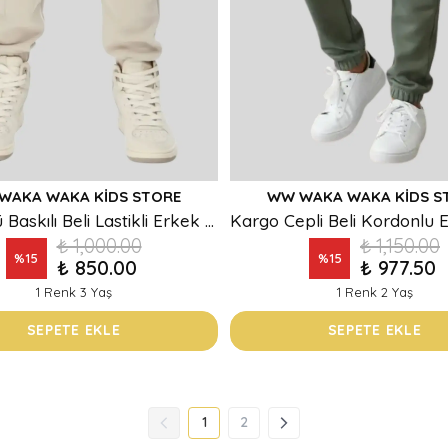
WAKA WAKA KIDS STORE
WW WAKA WAKA KIDS S
Cep Üstü Baskılı Beli Lastikli Erkek Çocuk Eşofman Alt
₺ 1,000.00
₺ 1,150.00
%
15
%
15
₺ 850.00
₺ 977.50
1 Renk 3 Yaş
1 Renk 2 Yaş
SEPETE EKLE
SEPETE EKLE
1
2