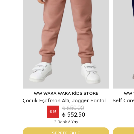
WW WAKA WAKA KIDS STORE
WW 
Çocuk Eşofman Altı, Jogger Pantolon, Lastikli Paça Eşofman, Basic Eşofman.
₺ 650.00
%
15
₺ 552.50
2 Renk 6 Yaş
SEPETE EKLE