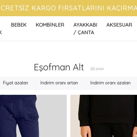
CRETSİZ KARGO FIRSATLARINI KAÇIRMA
BEBEK
KOMBİNLER
AYAKKABI
AKSESUAR
K
/ ÇANTA
Eşofman Alt
20
ürün
Fiyat azalan
İndirim oranı artan
İndirim oranı azalan