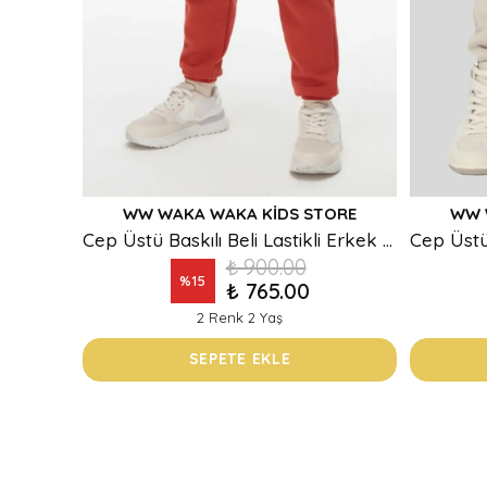
WW WAKA WAKA KIDS STORE
WW 
Cep Üstü Baskılı Beli Lastikli Erkek Çocuk Eşofman Alt
₺ 900.00
%
15
₺ 765.00
2 Renk 2 Yaş
SEPETE EKLE