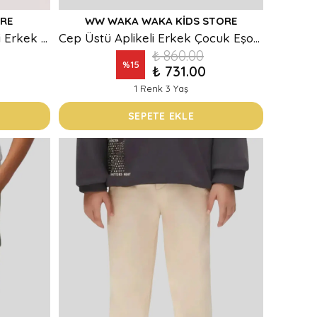
RE
WW WAKA WAKA KIDS STORE
Cep Üstü Baskılı Beli Lastikli Erkek Çocuk Eşofman Alt
Cep Üstü Aplikeli Erkek Çocuk Eşofman Alt
₺ 860.00
%
15
₺ 731.00
1 Renk 3 Yaş
SEPETE EKLE