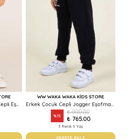
TORE
WW WAKA WAKA KIDS STORE
Erkek Çocuk Siyah Kargo Cepli Eşofman Altı - Rahat ve Spor Kesim
Erkek Çocuk Cepli Jogger Eşofman Altı - Farklı Renk Seçenekleriyle
₺ 900.00
%
15
₺ 765.00
3 Renk 5 Yaş
SEPETE EKLE