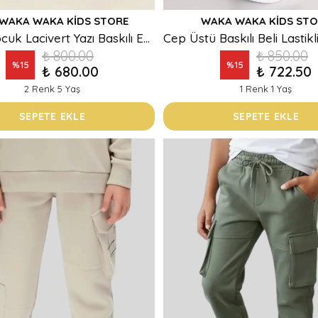
WAKA WAKA KIDS STORE
WAKA WAKA KIDS STO
Erkek Çocuk Lacivert Yazı Baskılı Eşofman Altı
₺ 800.00
₺ 850.00
%
15
%
15
₺ 680.00
₺ 722.50
2 Renk 5 Yaş
1 Renk 1 Yaş
SEPETE EKLE
SEPETE EKLE