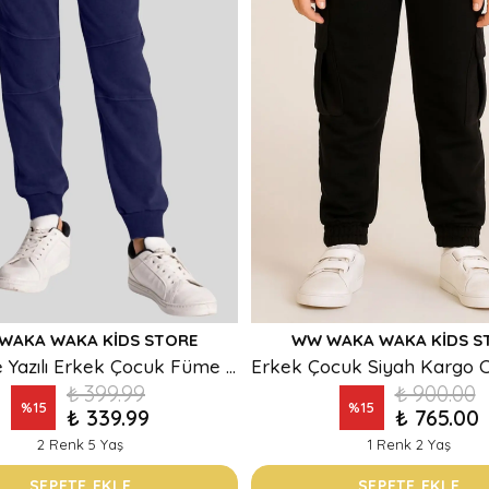
WAKA WAKA KIDS STORE
WW WAKA WAKA KIDS S
Self Care Yazılı Erkek Çocuk Füme Eşofman Altı – Rahat Kalıp Jogger Sweatpant
₺ 399.99
₺ 900.00
%
15
%
15
₺ 339.99
₺ 765.00
2 Renk 5 Yaş
1 Renk 2 Yaş
SEPETE EKLE
SEPETE EKLE