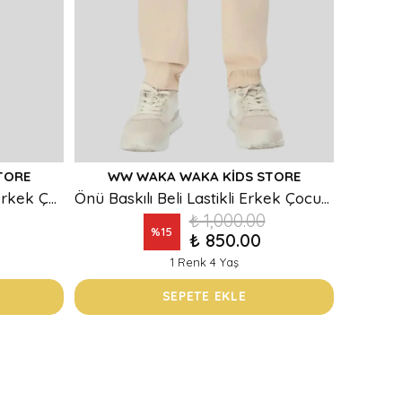
TORE
WW WAKA WAKA KIDS STORE
Kargo Cepli Beli Kordonlu Erkek Çocuk Eşofman Alt
Önü Baskılı Beli Lastikli Erkek Çocuk Eşofman Alt
₺ 1,000.00
%
15
₺ 850.00
1 Renk 4 Yaş
SEPETE EKLE