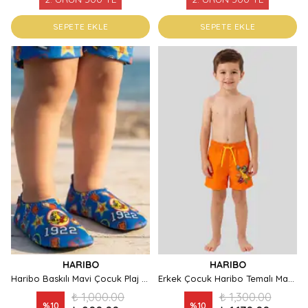
SEPETE EKLE
SEPETE EKLE
HARIBO
HARIBO
Haribo Baskılı Mavi Çocuk Plaj ve Havuz Ayakkabısı
Erkek Çocuk Haribo Temalı Maskot Baskılı Turuncu Mayo Şort
₺ 1,000.00
₺ 1,300.00
%
10
%
10