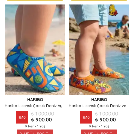
HARIBO
HARIBO
Haribo Lisanslı Çocuk Deniz Ayakkabısı - Renkli Geometrik Desenli Havuz ve Plaj Patiği
Haribo Lisanslı Çocuk Deniz ve Havuz Ayakkabısı
₺ 1,000.00
₺ 1,000.00
%
10
%
10
₺ 900.00
₺ 900.00
9 Renk 1 Yaş
9 Renk 1 Yaş
2. ÜRÜN 500 TL
2. ÜRÜN 500 TL