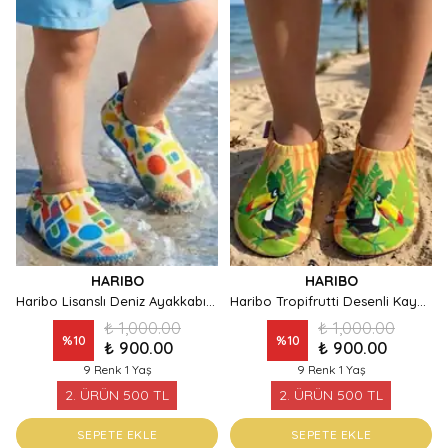
HARIBO
HARIBO
Haribo Lisanslı Deniz Ayakkabısı Geometrik Desenli Hızlı Kuruyan Kaymaz Taban Patik
Haribo Tropifrutti Desenli Kaydırmaz Taban Çocuk Deniz ve Havuz Ayakkabısı
₺ 1,000.00
₺ 1,000.00
%
10
%
10
₺ 900.00
₺ 900.00
9 Renk 1 Yaş
9 Renk 1 Yaş
2. ÜRÜN 500 TL
2. ÜRÜN 500 TL
SEPETE EKLE
SEPETE EKLE