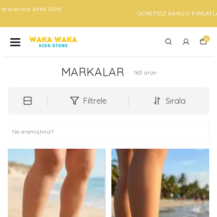
ÜCRETSİZ KARGO FIRSATLARINI KAÇIRMA !
0
MARKALAR
165
ürün
Filtrele
Sırala