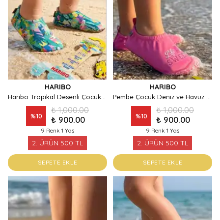
HARIBO
HARIBO
Haribo Tropikal Desenli Çocuk Plaj ve Deniz Ayakkabısı
Pembe Çocuk Deniz ve Havuz Patiği
₺ 1,000.00
₺ 1,000.00
%
10
%
10
₺ 900.00
₺ 900.00
9 Renk 1 Yaş
9 Renk 1 Yaş
2. ÜRÜN 500 TL
2. ÜRÜN 500 TL
SEPETE EKLE
SEPETE EKLE