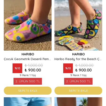
HARIBO
HARIBO
Çocuk Geometrik Desenli Pembe Deniz Ayakkabısı
Haribo Ready for the Beach Çocuk Deniz Ayakkabısı
₺ 1,000.00
₺ 1,000.00
%
10
%
10
₺ 900.00
₺ 900.00
9 Renk 1 Yaş
9 Renk 1 Yaş
2. ÜRÜN 500 TL
2. ÜRÜN 500 TL
SEPETE EKLE
SEPETE EKLE