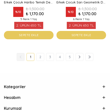
Erkek Çocuk Haribo Temalı Desenli Deniz Şortu
Erkek Çocuk Sarı Geometrik Desenli Bağcıklı Deniz Şortu
₺ 1,300.00
₺ 1,300.00
%
10
%
10
₺ 1,170.00
₺ 1,170.00
5 Renk 1 Yaş
6 Renk 1 Yaş
2. ÜRÜN 650 TL
2. ÜRÜN 650 TL
SEPETE EKLE
SEPETE EKLE
1
2
3
4
5
Kategoriler
Hesabım
Kurumsal