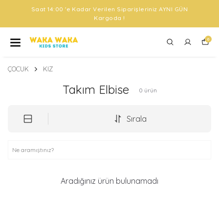
Saat 14:00 'e Kadar Verilen Siparişleriniz AYNI GÜN
Kargoda !
0
ÇOCUK
KIZ
Takım Elbise
0
ürün
Sırala
Aradığınız ürün bulunamadı