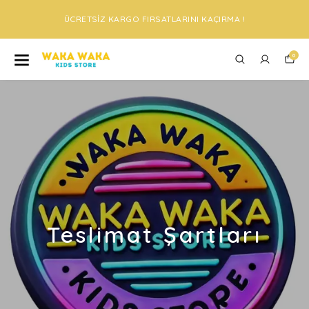
ÜCRETSİZ KARGO FIRSATLARINI KAÇIRMA !
0
Teslimat Şartları