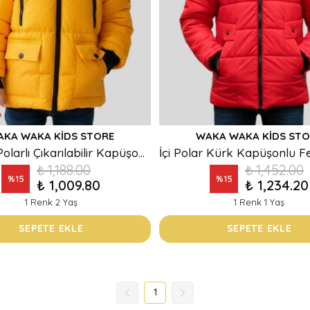
AKA WAKA KIDS STORE
WAKA WAKA KIDS STO
İç Kısmı Polarlı Çıkarılabilir Kapüşonlu Kapak Cepli Erkek Çocuk Mont
₺ 1,188.00
₺ 1,452.00
%
15
%
15
₺ 1,009.80
₺ 1,234.20
1 Renk 2 Yaş
1 Renk 1 Yaş
SEPETE EKLE
SEPETE EKLE
1