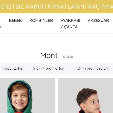
CRETSİZ KARGO FIRSATLARINI KAÇIRMA
BEBEK
KOMBİNLER
AYAKKABI
AKSESUAR
K
/ ÇANTA
Mont
12
ürün
Fiyat azalan
İndirim oranı artan
İndirim oranı azalan