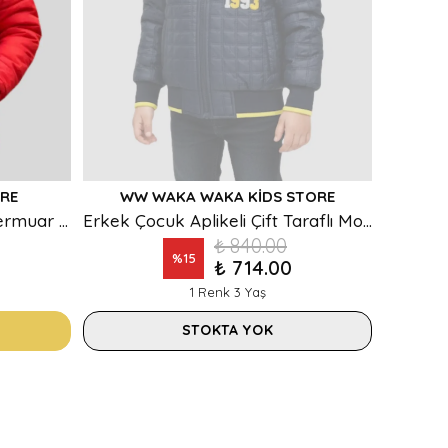
RE
WW WAKA WAKA KIDS STORE
İçi Polar Kürk Kapüşonlu Fermuar Kapamalı Cepli Erkek Çocuk Mont
Erkek Çocuk Aplikeli Çift Taraflı Mont
₺ 840.00
%
15
₺ 714.00
1 Renk 3 Yaş
STOKTA YOK