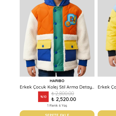
HARIBO
Erkek Çocuk Kolej Stil Arma Detaylı Kapüşonlu Kapitone Mont
₺ 2,800.00
%
10
₺ 2,520.00
1 Renk 6 Yaş
SEPETE EKLE