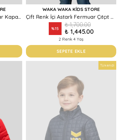
RE
WAKA WAKA KIDS STORE
İçi Polar Kapüşonlu Fermuar Kapamalı Erkek Çocuk Mont
Çift Renk İçi Astarlı Fermuar Çıtçıt Kapamalı Cepli Erkek Çocuk Mont
₺ 1,700.00
%
15
₺ 1,445.00
2 Renk 4 Yaş
SEPETE EKLE
Tükendi