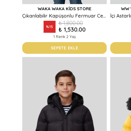
WAKA WAKA KIDS STORE
WW 
Çıkarılabilir Kapüşonlu Fermuar Cepli Erkek Çocuk Mont
₺ 1,800.00
%
15
₺ 1,530.00
1 Renk 2 Yaş
SEPETE EKLE