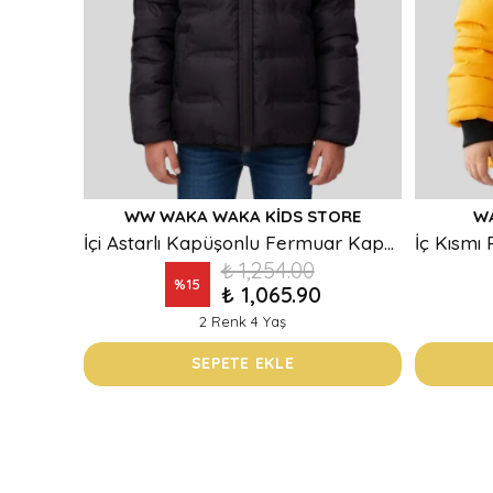
WW WAKA WAKA KIDS STORE
W
İçi Astarlı Kapüşonlu Fermuar Kapamalı Cepli Erkek Çocuk Mont
₺ 1,254.00
%
15
₺ 1,065.90
2 Renk 4 Yaş
SEPETE EKLE