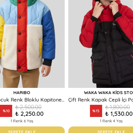
HARIBO
WAKA WAKA KIDS STO
Erkek Çocuk Renk Bloklu Kapitone ve Sherpa Peluş Detaylı Kapüşonlu Mont
₺ 2,500.00
₺ 1,800.00
%
10
%
15
₺ 2,250.00
₺ 1,530.00
1 Renk 6 Yaş
1 Renk 4 Yaş
SEPETE EKLE
SEPETE EKLE