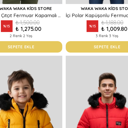
WAKA WAKA KIDS STORE
WAKA WAKA KIDS STO
İçi Astarlı Çıtçıt Fermuar Kapamalı Kapüşonlu Erkek Çocuk Mont
₺ 1,500.00
₺ 1,188.00
%
15
%
15
₺ 1,275.00
₺ 1,009.80
2 Renk 2 Yaş
3 Renk 3 Yaş
SEPETE EKLE
SEPETE EKLE