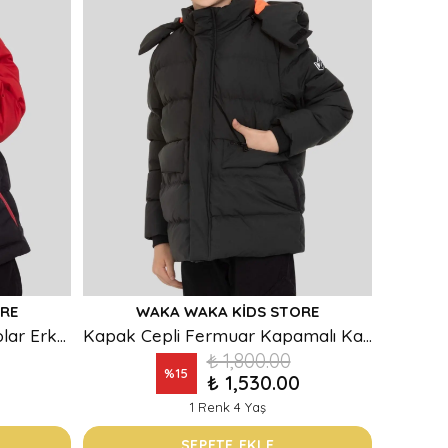
RE
WAKA WAKA KIDS STORE
Çift Renk Kapak Cepli İçi Polar Erkek Çocuk Mont
Kapak Cepli Fermuar Kapamalı Kapüşonlu Erkek Çocuk Mont
₺ 1,800.00
%
15
₺ 1,530.00
1 Renk 4 Yaş
SEPETE EKLE