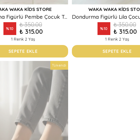
AKA WAKA KIDS STORE
WAKA WAKA KIDS STO
Dondurma Figürlü Pembe Çocuk Terlik
₺ 350.00
₺ 350.00
%
10
%
10
₺ 315.00
₺ 315.00
1 Renk 2 Yaş
1 Renk 2 Yaş
SEPETE EKLE
SEPETE EKLE
Tükendi