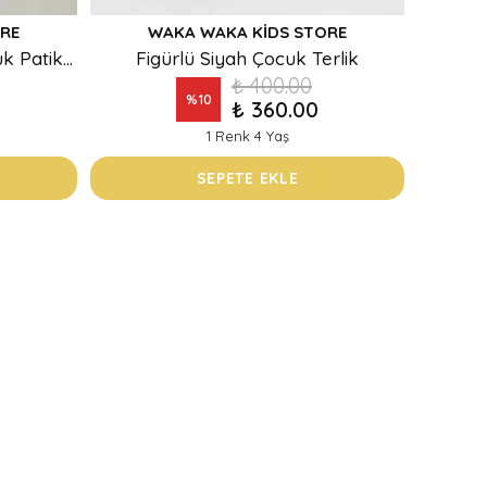
RE
WAKA WAKA KIDS STORE
Dondurma Figürlü Lila Çocuk Patik Terlik
Figürlü Siyah Çocuk Terlik
₺ 400.00
%
10
₺ 360.00
1 Renk 4 Yaş
SEPETE EKLE