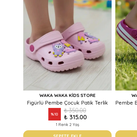
WAKA WAKA KIDS STORE
W
Figürlü Pembe Çocuk Patik Terlik
₺ 350.00
%
10
₺ 315.00
1 Renk 2 Yaş
SEPETE EKLE