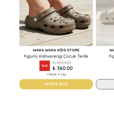
WAKA WAKA KIDS STORE
W
Figürlü Kahverengi Çocuk Terlik
Fi
₺ 400.00
%
10
₺ 360.00
1 Renk 4 Yaş
SEPETE EKLE