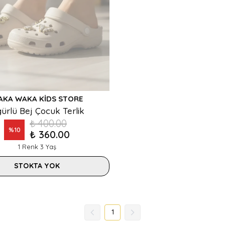
AKA WAKA KIDS STORE
gürlü Bej Çocuk Terlik
₺ 400.00
%
10
₺ 360.00
1 Renk 3 Yaş
STOKTA YOK
1