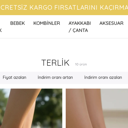
CRETSİZ KARGO FIRSATLARINI KAÇIRMA
BEBEK
KOMBİNLER
AYAKKABI
AKSESUAR
K
/ ÇANTA
TERLİK
10
ürün
Fiyat azalan
İndirim oranı artan
İndirim oranı azalan