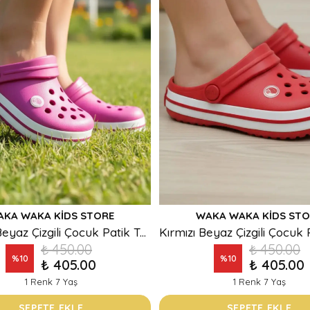
AKA WAKA KIDS STORE
WAKA WAKA KIDS STO
Pembe Beyaz Çizgili Çocuk Patik Terlik
₺ 450.00
₺ 450.00
%
10
%
10
₺ 405.00
₺ 405.00
1 Renk 7 Yaş
1 Renk 7 Yaş
SEPETE EKLE
SEPETE EKLE