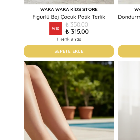
WAKA WAKA KIDS STORE
W
Figürlü Bej Çocuk Patik Terlik
₺ 350.00
%
10
₺ 315.00
1 Renk 8 Yaş
SEPETE EKLE