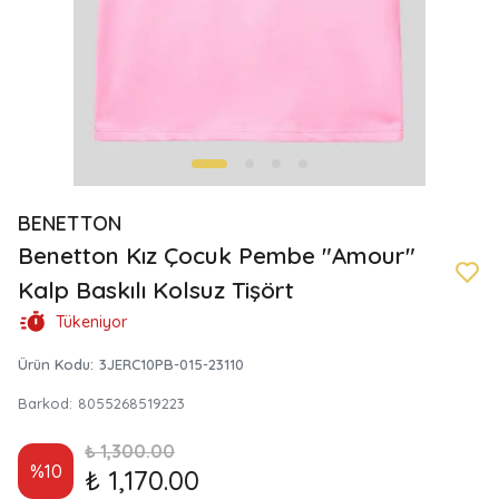
BENETTON
Benetton Kız Çocuk Pembe "Amour"
Kalp Baskılı Kolsuz Tişört
Tükeniyor
Ürün Kodu
:
3JERC10PB-015-23110
Barkod
:
8055268519223
₺ 1,300.00
%
10
₺ 1,170.00