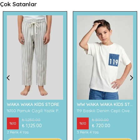
Çok Satanlar
WAKA WAKA KİDS STORE
WW WAKA WAKA KİDS STORE
%100 Pamuk Çizgili Yazlık Pantolon
119 Baskılı Denim Cepli Oversize Erkek Çocuk Tişört
₺ 1,250.00
₺ 800.00
%
10
%
10
₺ 1,125.00
₺ 720.00
2 Renk 4 Yaş
3 Renk 4 Yaş