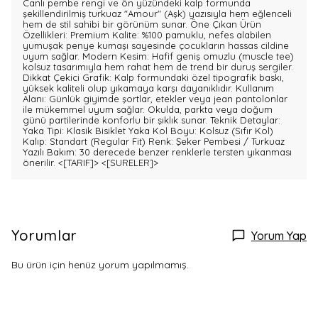
Canlı pembe rengi ve ön yüzündeki kalp formunda
şekillendirilmiş turkuaz "Amour" (Aşk) yazısıyla hem eğlenceli
hem de stil sahibi bir görünüm sunar. Öne Çıkan Ürün
Özellikleri: Premium Kalite: %100 pamuklu, nefes alabilen
yumuşak penye kumaşı sayesinde çocukların hassas cildine
uyum sağlar. Modern Kesim: Hafif geniş omuzlu (muscle tee)
kolsuz tasarımıyla hem rahat hem de trend bir duruş sergiler.
Dikkat Çekici Grafik: Kalp formundaki özel tipografik baskı,
yüksek kaliteli olup yıkamaya karşı dayanıklıdır. Kullanım
Alanı: Günlük giyimde şortlar, etekler veya jean pantolonlar
ile mükemmel uyum sağlar. Okulda, parkta veya doğum
günü partilerinde konforlu bir şıklık sunar. Teknik Detaylar:
Yaka Tipi: Klasik Bisiklet Yaka Kol Boyu: Kolsuz (Sıfır Kol)
Kalıp: Standart (Regular Fit) Renk: Şeker Pembesi / Turkuaz
Yazılı Bakım: 30 derecede benzer renklerle tersten yıkanması
önerilir.
<[TARIF]>
<[SURELER]>
Yorumlar
Yorum Yap
Bu ürün için henüz yorum yapılmamış.