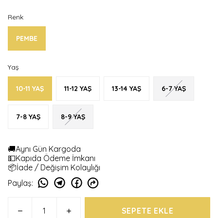
Renk
PEMBE
Yaş
10-11 YAŞ
11-12 YAŞ
13-14 YAŞ
6-7 YAŞ
7-8 YAŞ
8-9 YAŞ
🚚Aynı Gün Kargoda
💵Kapıda Ödeme İmkanı
📦İade / Değişim Kolaylığı
Paylaş
:
SEPETE EKLE