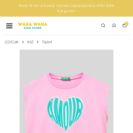
Saat 14:00 'e Kadar Verilen Siparişleriniz AYNI GÜN
Kargoda !
0
ÇOCUK
KIZ
Tişört