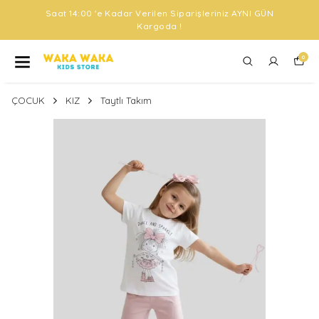
Saat 14:00 'e Kadar Verilen Siparişleriniz AYNI GÜN
Kargoda !
0
ÇOCUK
KIZ
Taytlı Takım