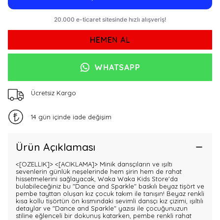
HEMEN AL
WHATSAPP
Ücretsiz Kargo
14 gün içinde iade değişim
Ürün Açıklaması
<[OZELLIK]>
<[ACIKLAMA]> Minik dansçıların ve ışıltı
sevenlerin günlük neşelerinde hem şirin hem de rahat
hissetmelerini sağlayacak, Waka Waka Kids Store'da
bulabileceğiniz bu "Dance and Sparkle" baskılı beyaz tişört ve
pembe tayttan oluşan kız çocuk takım ile tanışın! Beyaz renkli
kısa kollu tişörtün ön kısmındaki sevimli dansçı kız çizimi, ışıltılı
detaylar ve "Dance and Sparkle" yazısı ile çocuğunuzun
stiline eğlenceli bir dokunuş katarken, pembe renkli rahat