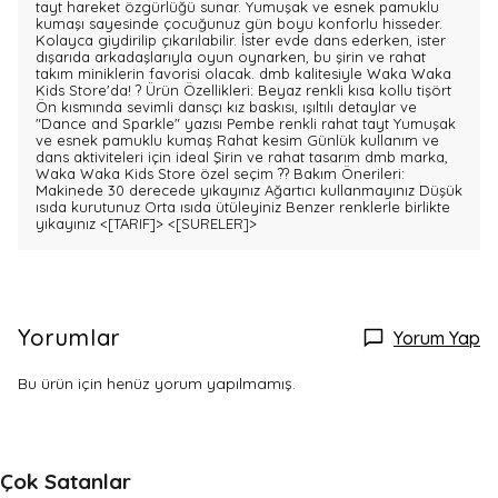
tayt hareket özgürlüğü sunar. Yumuşak ve esnek pamuklu
kumaşı sayesinde çocuğunuz gün boyu konforlu hisseder.
Kolayca giydirilip çıkarılabilir. İster evde dans ederken, ister
dışarıda arkadaşlarıyla oyun oynarken, bu şirin ve rahat
takım miniklerin favorisi olacak. dmb kalitesiyle Waka Waka
Kids Store'da! ? Ürün Özellikleri: Beyaz renkli kısa kollu tişört
Ön kısmında sevimli dansçı kız baskısı, ışıltılı detaylar ve
"Dance and Sparkle" yazısı Pembe renkli rahat tayt Yumuşak
ve esnek pamuklu kumaş Rahat kesim Günlük kullanım ve
dans aktiviteleri için ideal Şirin ve rahat tasarım dmb marka,
Waka Waka Kids Store özel seçim ?? Bakım Önerileri:
Makinede 30 derecede yıkayınız Ağartıcı kullanmayınız Düşük
ısıda kurutunuz Orta ısıda ütüleyiniz Benzer renklerle birlikte
yıkayınız
<[TARIF]>
<[SURELER]>
Yorumlar
Yorum Yap
Bu ürün için henüz yorum yapılmamış.
Çok Satanlar