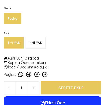
Renk
Pudra
Yaş
3-4 YAŞ
4-5 YAŞ
🚚Aynı Gün Kargoda
💵Kapıda Ödeme İmkanı
📦İade / Değişim Kolaylığı
Paylaş
:
SEPETE EKLE