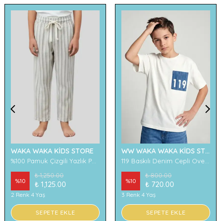
WAKA WAKA KİDS STORE
WW WAKA WAKA KİDS STORE
%100 Pamuk Çizgili Yazlık Pantolon
119 Baskılı Denim Cepli Oversize Erkek Çocuk Tişört
₺ 1,250.00
₺ 800.00
%
10
%
10
₺ 1,125.00
₺ 720.00
2 Renk 4 Yaş
3 Renk 4 Yaş
SEPETE EKLE
SEPETE EKLE