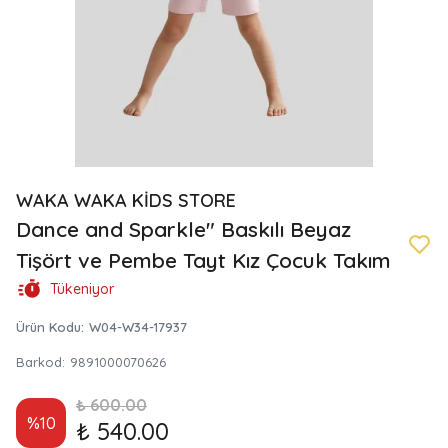
WAKA WAKA KİDS STORE
Dance and Sparkle" Baskılı Beyaz
Tişört ve Pembe Tayt Kız Çocuk Takım
Tükeniyor
Ürün Kodu
:
W04-W34-17937
Barkod
:
9891000070626
₺ 600.00
%
10
₺ 540.00