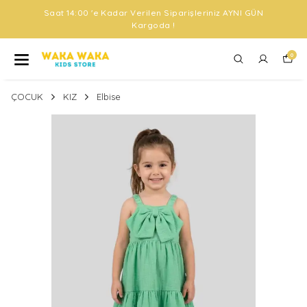
Saat 14:00 'e Kadar Verilen Siparişleriniz AYNI GÜN
Kargoda !
0
ÇOCUK
KIZ
Elbise