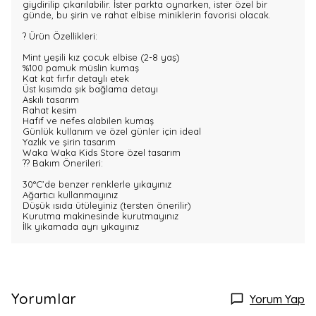
giydirilip çıkarılabilir. İster parkta oynarken, ister özel bir
günde, bu şirin ve rahat elbise miniklerin favorisi olacak.
? Ürün Özellikleri:
Mint yeşili kız çocuk elbise (2-8 yaş)
%100 pamuk müslin kumaş
Kat kat fırfır detaylı etek
Üst kısımda şık bağlama detayı
Askılı tasarım
Rahat kesim
Hafif ve nefes alabilen kumaş
Günlük kullanım ve özel günler için ideal
Yazlık ve şirin tasarım
Waka Waka Kids Store özel tasarım
?? Bakım Önerileri:
30°C’de benzer renklerle yıkayınız
Ağartıcı kullanmayınız
Düşük ısıda ütüleyiniz (tersten önerilir)
Kurutma makinesinde kurutmayınız
İlk yıkamada ayrı yıkayınız
Yorumlar
Yorum Yap