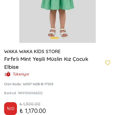
WAKA WAKA KİDS STORE
Fırfırlı Mint Yeşili Müslin Kız Çocuk
Elbise
Tükeniyor
Ürün Kodu
:
W507-W28-B-17503
Barkod
:
9891000066322
₺ 1,300.00
%
10
₺ 1,170.00