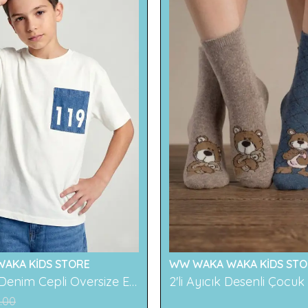
AKA KİDS STORE
WW WAKA WAKA KİDS STO
119 Baskılı Denim Cepli Oversize Erkek Çocuk Tişört
.00