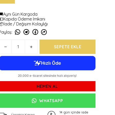
🚚Aynı Gün Kargoda
💵Kapıda Ödeme İmkanı
📦İade / Değişim Kolaylığı
Paylaş
:
SEPETE EKLE
HEMEN AL
WHATSAPP
14 gün içinde iade
Ücretsiz Kargo