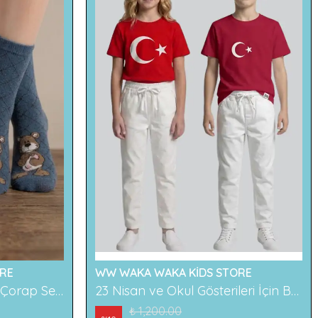
RE
WW WAKA WAKA KİDS STORE
2'li Ayıcık Desenli Çocuk Çorap Seti Renkli ve Eğlenceli Desenler Rahat ve Yumuşak Kumaş
23 Nisan ve Okul Gösterileri İçin Beyaz Çocuk Pantolonu
₺ 1,200.00