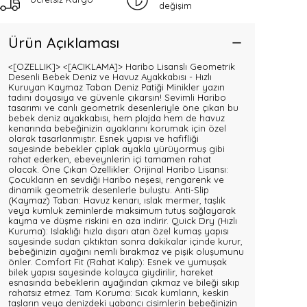
değişim
Ürün Açıklaması
<[OZELLIK]>
<[ACIKLAMA]> Haribo Lisanslı Geometrik
Desenli Bebek Deniz ve Havuz Ayakkabısı - Hızlı
Kuruyan Kaymaz Taban Deniz Patiği Minikler yazın
tadını doyasıya ve güvenle çıkarsın! Sevimli Haribo
tasarımı ve canlı geometrik desenleriyle öne çıkan bu
bebek deniz ayakkabısı, hem plajda hem de havuz
kenarında bebeğinizin ayaklarını korumak için özel
olarak tasarlanmıştır. Esnek yapısı ve hafifliği
sayesinde bebekler çıplak ayakla yürüyormuş gibi
rahat ederken, ebeveynlerin içi tamamen rahat
olacak. Öne Çıkan Özellikler: Orijinal Haribo Lisansı:
Çocukların en sevdiği Haribo neşesi, rengarenk ve
dinamik geometrik desenlerle buluştu. Anti-Slip
(Kaymaz) Taban: Havuz kenarı, ıslak mermer, taşlık
veya kumluk zeminlerde maksimum tutuş sağlayarak
kayma ve düşme riskini en aza indirir. Quick Dry (Hızlı
Kuruma): Islaklığı hızla dışarı atan özel kumaş yapısı
sayesinde sudan çıktıktan sonra dakikalar içinde kurur,
bebeğinizin ayağını nemli bırakmaz ve pişik oluşumunu
önler. Comfort Fit (Rahat Kalıp): Esnek ve yumuşak
bilek yapısı sayesinde kolayca giydirilir, hareket
esnasında bebeklerin ayağından çıkmaz ve bileği sıkıp
rahatsız etmez. Tam Koruma: Sıcak kumların, keskin
taşların veya denizdeki yabancı cisimlerin bebeğinizin