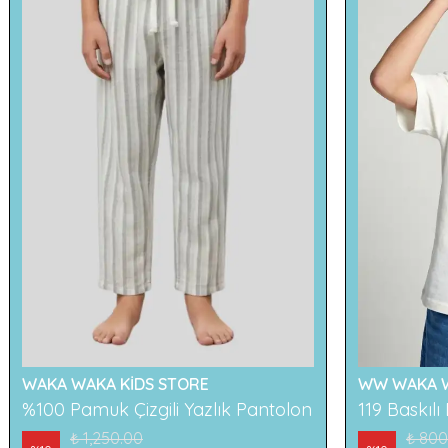
WAKA WAKA KİDS STORE
WW WAKA W
%100 Pamuk Çizgili Yazlık Pantolon
₺ 1,250.00
₺ 800