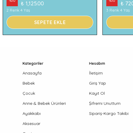
%
10
%
10
₺ 1,125.00
₺ 72
2 Renk 4 Yaş
3 Renk 4 Yaş
SEPETE EKLE
Kategoriler
Hesabım
Anasayfa
İletişim
Bebek
Giriş Yap
Çocuk
Kayıt Ol
Anne & Bebek Ürünleri
Şifremi Unuttum
Ayakkabı
Sipariş-Kargo Takibi
Aksesuar