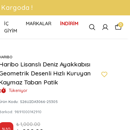
 !
İÇ
MARKALAR
İNDİRİM
0
GİYİM
HARIBO
Haribo Lisanslı Deniz Ayakkabısı
Geometrik Desenli Hızlı Kuruyan
Kaymaz Taban Patik
Tükeniyor
Ürün Kodu
:
S26U2DA3066-25305
Barkod
:
9891000142910
₺ 1,000.00
%
10