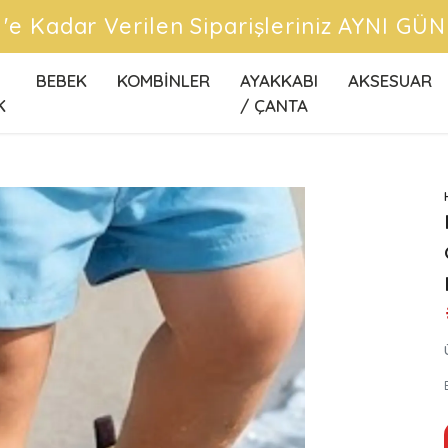
CRETSİZ KARGO FIRSATLARINI KAÇIRMA
BEBEK
KOMBİNLER
AYAKKABI
AKSESUAR
K
/ ÇANTA