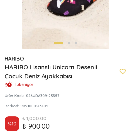
HARIBO
HARIBO Lisanslı Unicorn Desenli
Çocuk Deniz Ayakkabısı
Tükeniyor
Ürün Kodu
:
S26UDA309-25357
Barkod
:
9891000143405
₺ 1,000.00
%
10
₺ 900.00