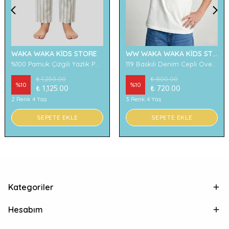
WAKA WAKA KİDS STORE
WW WAKA WAKA KİDS STORE
%100 Pamuk Çizgili Yazlık Pantolon
119 Baskılı Denim Cepli Oversize Erkek Çocuk Tişört
₺ 1,250.00
₺ 800.00
%
10
%
10
₺ 1,125.00
₺ 720.00
2 Renk 4 Yaş
3 Renk 4 Yaş
SEPETE EKLE
SEPETE EKLE
Kategoriler
Hesabım