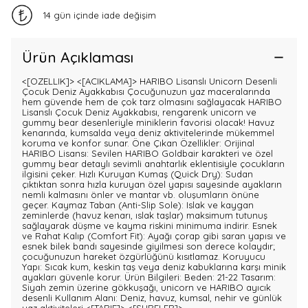
14 gün içinde iade değişim
Ürün Açıklaması
<[OZELLIK]>
<[ACIKLAMA]> HARIBO Lisanslı Unicorn Desenli
Çocuk Deniz Ayakkabısı Çocuğunuzun yaz maceralarında
hem güvende hem de çok tarz olmasını sağlayacak HARIBO
Lisanslı Çocuk Deniz Ayakkabısı, rengarenk unicorn ve
gummy bear desenleriyle miniklerin favorisi olacak! Havuz
kenarında, kumsalda veya deniz aktivitelerinde mükemmel
koruma ve konfor sunar. Öne Çıkan Özellikler: Orijinal
HARIBO Lisansı: Sevilen HARIBO Goldbair karakteri ve özel
gummy bear detaylı sevimli anahtarlık eklentisiyle çocukların
ilgisini çeker. Hızlı Kuruyan Kumaş (Quick Dry): Sudan
çıktıktan sonra hızla kuruyan özel yapısı sayesinde ayakların
nemli kalmasını önler ve mantar vb. oluşumların önüne
geçer. Kaymaz Taban (Anti-Slip Sole): Islak ve kaygan
zeminlerde (havuz kenarı, ıslak taşlar) maksimum tutunuş
sağlayarak düşme ve kayma riskini minimuma indirir. Esnek
ve Rahat Kalıp (Comfort Fit): Ayağı çorap gibi saran yapısı ve
esnek bilek bandı sayesinde giyilmesi son derece kolaydır;
çocuğunuzun hareket özgürlüğünü kısıtlamaz. Koruyucu
Yapı: Sıcak kum, keskin taş veya deniz kabuklarına karşı minik
ayakları güvenle korur. Ürün Bilgileri: Beden: 21-22 Tasarım:
Siyah zemin üzerine gökkuşağı, unicorn ve HARIBO ayıcık
desenli Kullanım Alanı: Deniz, havuz, kumsal, nehir ve günlük