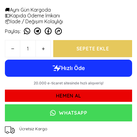
🚚Aynı Gün Kargoda
💵Kapıda Ödeme İmkanı
📦İade / Değişim Kolaylığı
Paylaş
:
SEPETE EKLE
HEMEN AL
WHATSAPP
Ücretsiz Kargo