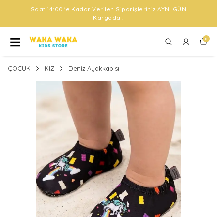
Saat 14:00 'e Kadar Verilen Siparişleriniz AYNI GÜN
Kargoda !
0
ÇOCUK
KIZ
Deniz Ayakkabısı