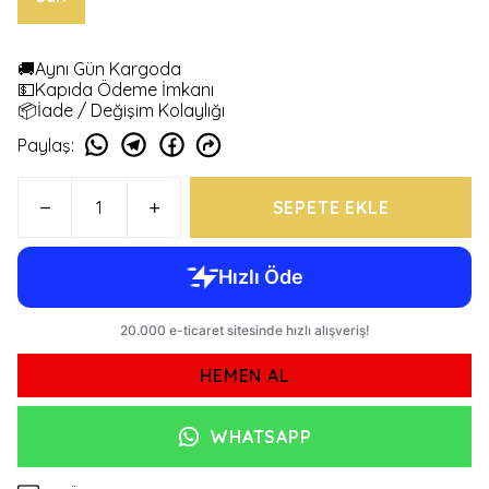
🚚Aynı Gün Kargoda
💵Kapıda Ödeme İmkanı
📦İade / Değişim Kolaylığı
Paylaş
:
SEPETE EKLE
HEMEN AL
WHATSAPP