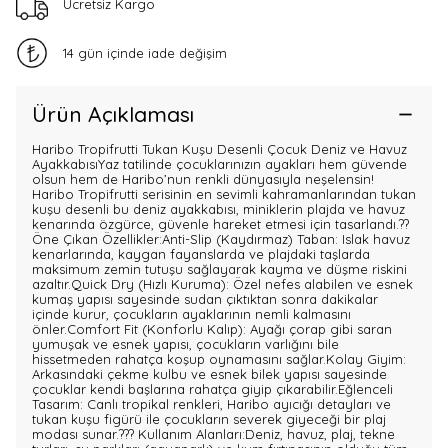
Ücretsiz Kargo
14 gün içinde iade değişim
Ürün Açıklaması
Haribo Tropifrutti Tukan Kuşu Desenli Çocuk Deniz ve Havuz
AyakkabısıYaz tatilinde çocuklarınızın ayakları hem güvende
olsun hem de Haribo’nun renkli dünyasıyla neşelensin!
Haribo Tropifrutti serisinin en sevimli kahramanlarından tukan
kuşu desenli bu deniz ayakkabısı, miniklerin plajda ve havuz
kenarında özgürce, güvenle hareket etmesi için tasarlandı.??
Öne Çıkan Özellikler:Anti-Slip (Kaydırmaz) Taban: Islak havuz
kenarlarında, kaygan fayanslarda ve plajdaki taşlarda
maksimum zemin tutuşu sağlayarak kayma ve düşme riskini
azaltır.Quick Dry (Hızlı Kuruma): Özel nefes alabilen ve esnek
kumaş yapısı sayesinde sudan çıktıktan sonra dakikalar
içinde kurur, çocukların ayaklarının nemli kalmasını
önler.Comfort Fit (Konforlu Kalıp): Ayağı çorap gibi saran
yumuşak ve esnek yapısı, çocukların varlığını bile
hissetmeden rahatça koşup oynamasını sağlar.Kolay Giyim:
Arkasındaki çekme kulbu ve esnek bilek yapısı sayesinde
çocuklar kendi başlarına rahatça giyip çıkarabilir.Eğlenceli
Tasarım: Canlı tropikal renkleri, Haribo ayıcığı detayları ve
tukan kuşu figürü ile çocukların severek giyeceği bir plaj
modası sunar.??? Kullanım Alanları:Deniz, havuz, plaj, tekne