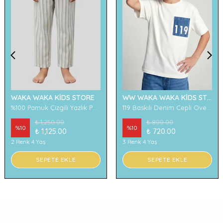
WAKA WAKA KİDS STORE
WW WAKA WAKA KİDS STORE
%100 Pamuk Çizgili Yazlık Pantolon
119 Baskılı Denim Cepli Oversize Erkek Çocuk Tişört
₺ 1,250.00
₺ 800.00
%
10
%
10
₺ 1,125.00
₺ 720.00
2 Renk 4 Yaş
3 Renk 4 Yaş
SEPETE EKLE
SEPETE EKLE