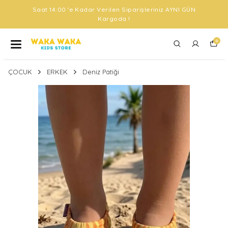
Saat 14:00 'e Kadar Verilen Siparişleriniz AYNI GÜN
Kargoda !
0
ÇOCUK
ERKEK
Deniz Patiği