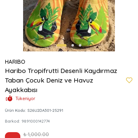
HARIBO
Haribo Tropifrutti Desenli Kaydırmaz
Taban Çocuk Deniz ve Havuz
Ayakkabısı
Tükeniyor
Ürün Kodu
:
S26U2DA301-25291
Barkod
:
9891000142774
₺ 1,000.00