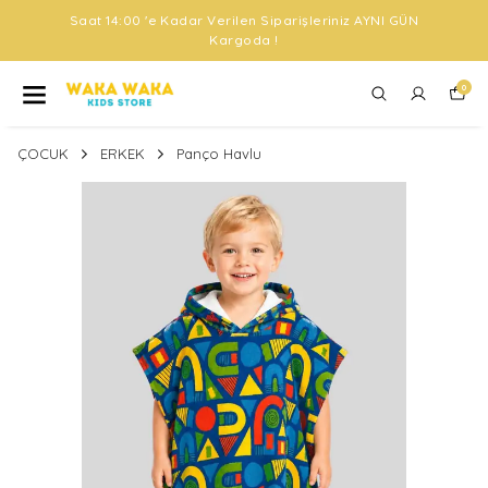
Saat 14:00 'e Kadar Verilen Siparişleriniz AYNI GÜN
Kargoda !
0
ÇOCUK
ERKEK
Panço Havlu