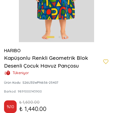
HARIBO
Kapüşonlu Renkli Geometrik Blok
Desenli Çocuk Havuz Pançosu
Tükeniyor
Ürün Kodu
:
S26U3SWPN656-25407
Barkod
:
9891000143900
₺ 1,600.00
%
10
₺ 1,440.00