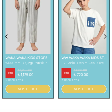
WAKA WAKA KİDS STORE
WW WAKA WAKA KİDS STORE
%100 Pamuk Çizgili Yazlık Pantolon
119 Baskılı Denim Cepli Oversize Erkek Çocuk Tişört
₺ 1,250.00
₺ 800.00
%
10
%
10
₺ 1,125.00
₺ 720.00
2 Renk 4 Yaş
3 Renk 4 Yaş
SEPETE EKLE
SEPETE EKLE