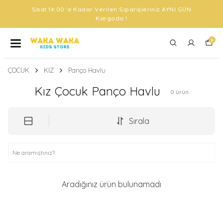
Saat 14:00 'e Kadar Verilen Siparişleriniz AYNI GÜN
Kargoda !
0
ÇOCUK
KIZ
Panço Havlu
Kız Çocuk Panço Havlu
0
ürün
Sırala
Aradığınız ürün bulunamadı