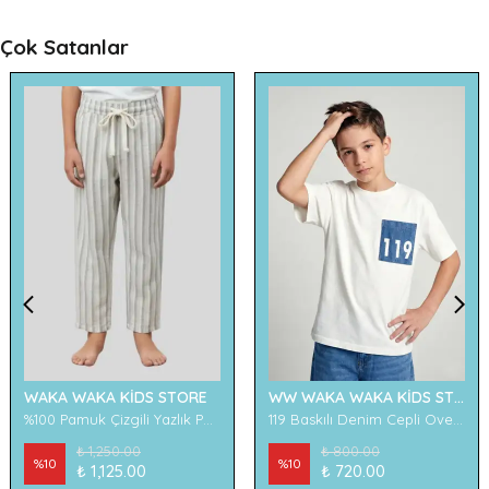
Çok Satanlar
WAKA WAKA KİDS STORE
WW WAKA WAKA KİDS STORE
%100 Pamuk Çizgili Yazlık Pantolon
119 Baskılı Denim Cepli Oversize Erkek Çocuk Tişört
₺ 1,250.00
₺ 800.00
%
10
%
10
₺ 1,125.00
₺ 720.00