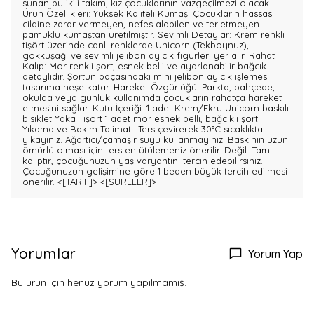
sunan bu ikili takım, kız çocuklarının vazgeçilmezi olacak.
Ürün Özellikleri: Yüksek Kaliteli Kumaş: Çocukların hassas
cildine zarar vermeyen, nefes alabilen ve terletmeyen
pamuklu kumaştan üretilmiştir. Sevimli Detaylar: Krem renkli
tişört üzerinde canlı renklerde Unicorn (Tekboynuz),
gökkuşağı ve sevimli jelibon ayıcık figürleri yer alır. Rahat
Kalıp: Mor renkli şort, esnek belli ve ayarlanabilir bağcık
detaylıdır. Şortun paçasındaki mini jelibon ayıcık işlemesi
tasarıma neşe katar. Hareket Özgürlüğü: Parkta, bahçede,
okulda veya günlük kullanımda çocukların rahatça hareket
etmesini sağlar. Kutu İçeriği: 1 adet Krem/Ekru Unicorn baskılı
bisiklet Yaka Tişört 1 adet mor esnek belli, bağcıklı şort
Yıkama ve Bakım Talimatı: Ters çevirerek 30°C sıcaklıkta
yıkayınız. Ağartıcı/çamaşır suyu kullanmayınız. Baskının uzun
ömürlü olması için tersten ütülemeniz önerilir. Değil: Tam
kalıptır, çocuğunuzun yaş varyantını tercih edebilirsiniz.
Çocuğunuzun gelişimine göre 1 beden büyük tercih edilmesi
önerilir.
<[TARIF]>
<[SURELER]>
Yorumlar
Yorum Yap
Bu ürün için henüz yorum yapılmamış.