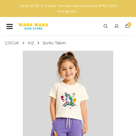
Saat 14:00 'e Kadar Verilen Siparişleriniz AYNI GÜN
Kargoda !
0
ÇOCUK
KIZ
Şortlu Takım