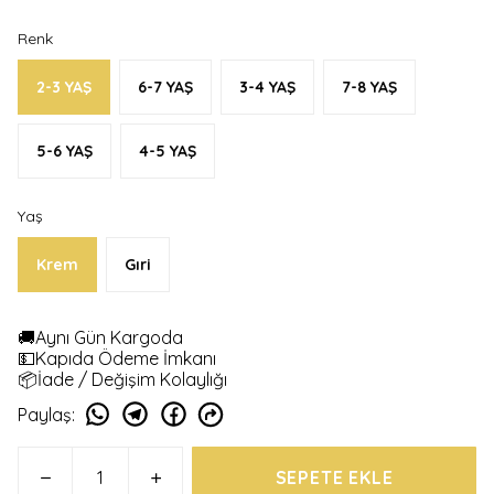
Renk
2-3 YAŞ
6-7 YAŞ
3-4 YAŞ
7-8 YAŞ
5-6 YAŞ
4-5 YAŞ
Yaş
Krem
Gıri
🚚Aynı Gün Kargoda
💵Kapıda Ödeme İmkanı
📦İade / Değişim Kolaylığı
Paylaş
:
SEPETE EKLE