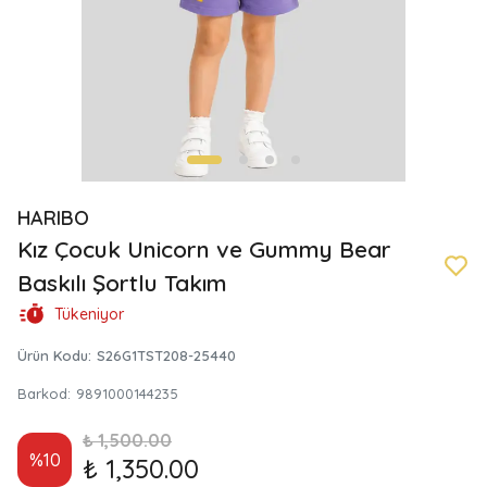
HARIBO
Kız Çocuk Unicorn ve Gummy Bear
Baskılı Şortlu Takım
Tükeniyor
Ürün Kodu
:
S26G1TST208-25440
Barkod
:
9891000144235
₺ 1,500.00
%
10
₺ 1,350.00