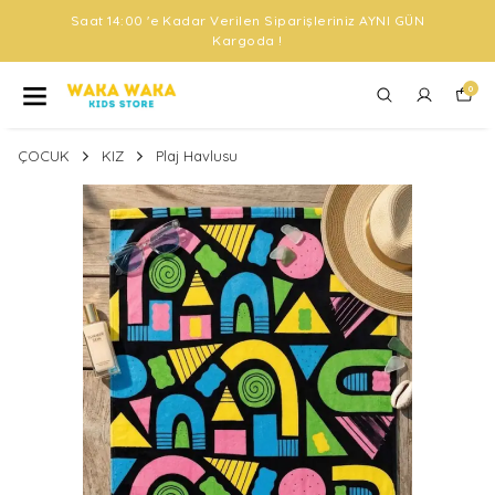
Saat 14:00 'e Kadar Verilen Siparişleriniz AYNI GÜN
Kargoda !
0
ÇOCUK
KIZ
Plaj Havlusu