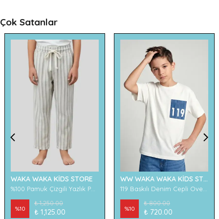
Çok Satanlar
WAKA WAKA KİDS STORE
WW WAKA WAKA KİDS STORE
%100 Pamuk Çizgili Yazlık Pantolon
119 Baskılı Denim Cepli Oversize Erkek Çocuk Tişört
₺ 1,250.00
₺ 800.00
%
10
%
10
₺ 1,125.00
₺ 720.00