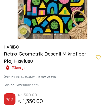
HARIBO
Retro Geometrik Desenli Mikrofiber
Plaj Havlusu
Tükeniyor
Ürün Kodu
:
S26U3SWPH5769-25396
Barkod
:
9891000143795
₺ 1,500.00
%
10
₺ 1,350.00