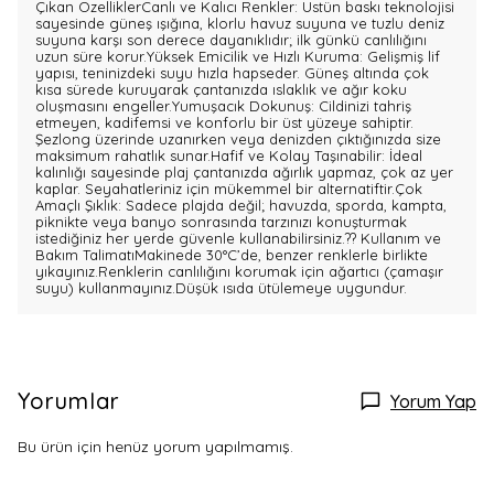
Çıkan ÖzelliklerCanlı ve Kalıcı Renkler: Üstün baskı teknolojisi
sayesinde güneş ışığına, klorlu havuz suyuna ve tuzlu deniz
suyuna karşı son derece dayanıklıdır; ilk günkü canlılığını
uzun süre korur.Yüksek Emicilik ve Hızlı Kuruma: Gelişmiş lif
yapısı, teninizdeki suyu hızla hapseder. Güneş altında çok
kısa sürede kuruyarak çantanızda ıslaklık ve ağır koku
oluşmasını engeller.Yumuşacık Dokunuş: Cildinizi tahriş
etmeyen, kadifemsi ve konforlu bir üst yüzeye sahiptir.
Şezlong üzerinde uzanırken veya denizden çıktığınızda size
maksimum rahatlık sunar.Hafif ve Kolay Taşınabilir: İdeal
kalınlığı sayesinde plaj çantanızda ağırlık yapmaz, çok az yer
kaplar. Seyahatleriniz için mükemmel bir alternatiftir.Çok
Amaçlı Şıklık: Sadece plajda değil; havuzda, sporda, kampta,
piknikte veya banyo sonrasında tarzınızı konuşturmak
istediğiniz her yerde güvenle kullanabilirsiniz.?? Kullanım ve
Bakım TalimatıMakinede 30°C’de, benzer renklerle birlikte
yıkayınız.Renklerin canlılığını korumak için ağartıcı (çamaşır
suyu) kullanmayınız.Düşük ısıda ütülemeye uygundur.
Yorumlar
Yorum Yap
Bu ürün için henüz yorum yapılmamış.