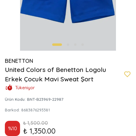
BENETTON
United Colors of Benetton Logolu
Erkek Çocuk Mavi Sweat Şort
Tükeniyor
Ürün Kodu
:
BNT-B23969-22987
Barkod
:
8683876293381
₺ 1,500.00
%
10
₺ 1,350.00