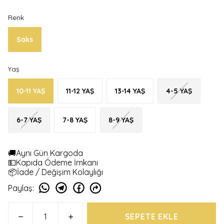
Renk
Saks
Yaş
10-11 YAŞ
11-12 YAŞ
13-14 YAŞ
4-5 YAŞ
6-7 YAŞ
7-8 YAŞ
8-9 YAŞ
🚚Aynı Gün Kargoda
💵Kapıda Ödeme İmkanı
📦İade / Değişim Kolaylığı
Paylaş
:
SEPETE EKLE