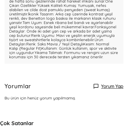
de hafta sonu gezilerinde rahat hareket imkanı sunar.Öne
Çıkan Özellikler:Yüksek Kaliteli Kumaş: Yumuşak, nefes
alabilen ve cilde dost pamuklu penyeden (sweat kumaş)
üretilmiştir.İkonik Tasarım: Arka cep üzerinde kontrast yeşil
renkli, dev Benetton logo baskısı ile markanın klasik ruhunu
yansıtır.Tam Uyum: Esnek ribana bel bandı ve ayarlanabilir
yeşil kordonu sayesinde beli mükemmel kavrar.Fonksiyonel
Detaylar: Önde iki adet yan cep ve arkada bir adet yama
cep bulunur.Renk Uyumu: Mavi ve yeşilin enerjik uyumuyla
tişört ve sweatshirtlerle kolayca kombinlenebilir.Ürün
Detayları:Renk: Saks Mavisi / Yeşil DetaylıKesim: Normal
Kalıp (Regular Fit)Kullanım: Günlük kullanım, spor ve aktivite
için uygundur.Yıkama Talimatı: Formunu ve rengini uzun süre
koruması için 30 derecede tersten yıkamanız önerilir.
Yorumlar
Yorum Yap
Bu ürün için henüz yorum yapılmamış.
Çok Satanlar