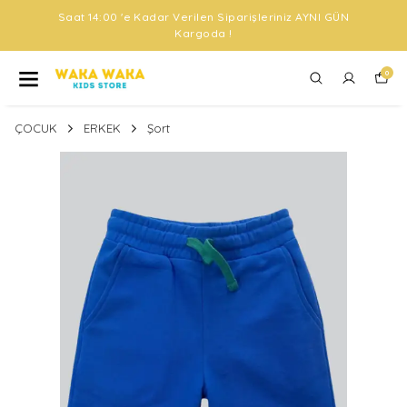
Saat 14:00 'e Kadar Verilen Siparişleriniz AYNI GÜN
Kargoda !
0
ÇOCUK
ERKEK
Şort