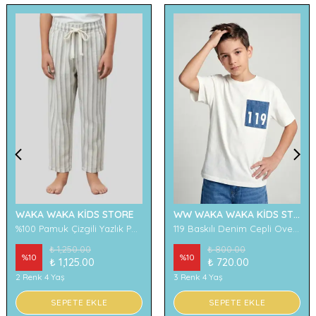
WAKA WAKA KİDS STORE
WW WAKA WAKA KİDS STORE
%100 Pamuk Çizgili Yazlık Pantolon
119 Baskılı Denim Cepli Oversize Erkek Çocuk Tişört
₺ 1,250.00
₺ 800.00
%
10
%
10
₺ 1,125.00
₺ 720.00
2 Renk 4 Yaş
3 Renk 4 Yaş
SEPETE EKLE
SEPETE EKLE