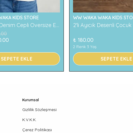
AKA KİDS STORE
WW WAKA WAKA KİDS STO
119 Baskılı Denim Cepli Oversize Erkek Çocuk Tişört
.00
0.00
₺ 180.00
2 Renk 3 Yaş
SEPETE EKLE
SEPETE EKLE
Kurumsal
Gizlilik Sözleşmesi
K.V.K.K.
Çerez Politikası