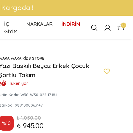
 !
İÇ
MARKALAR
İNDİRİM
0
GİYİM
WAKA WAKA KİDS STORE
Yazı Baskılı Beyaz Erkek Çocuk
Şortlu Takım
Tükeniyor
Ürün Kodu
:
W38-W50-022-17184
Barkod
:
9891000063147
₺ 1,050.00
%
10
₺ 945.00