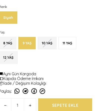
Renk
Siyah
Yaş
8 YAŞ
9 YAŞ
10 YAŞ
11 YAŞ
12 YAŞ
🚚Aynı Gün Kargoda
💵Kapıda Ödeme İmkanı
📦İade / Değişim Kolaylığı
Paylaş
:
SEPETE EKLE