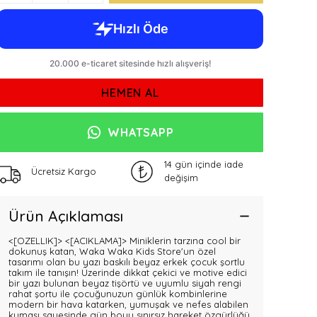
HEMEN AL
WHATSAPP
14 gün içinde iade
Ücretsiz Kargo
değişim
Ürün Açıklaması
<[OZELLIK]>
<[ACIKLAMA]> Miniklerin tarzına cool bir
dokunuş katan, Waka Waka Kids Store'un özel
tasarımı olan bu yazı baskılı beyaz erkek çocuk şortlu
takım ile tanışın! Üzerinde dikkat çekici ve motive edici
bir yazı bulunan beyaz tişörtü ve uyumlu siyah rengi
rahat şortu ile çocuğunuzun günlük kombinlerine
modern bir hava katarken, yumuşak ve nefes alabilen
kumaşı sayesinde gün boyu sınırsız hareket özgürlüğü