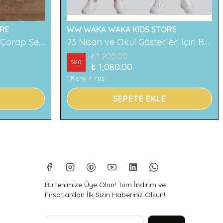
RE
WW WAKA WAKA KİDS STORE
2'li Ayıcık Desenli Çocuk Çorap Seti Renkli ve Eğlenceli Desenler Rahat ve Yumuşak Kumaş
23 Nisan ve Okul Gösterileri İçin Beyaz Çocuk Pantolonu
₺ 1,200.00
%
10
₺ 1,080.00
1 Renk 4 Yaş
SEPETE EKLE
Bültenimize Üye Olun! Tüm İndirim ve
Fırsatlardan İlk Sizin Haberiniz Olsun!