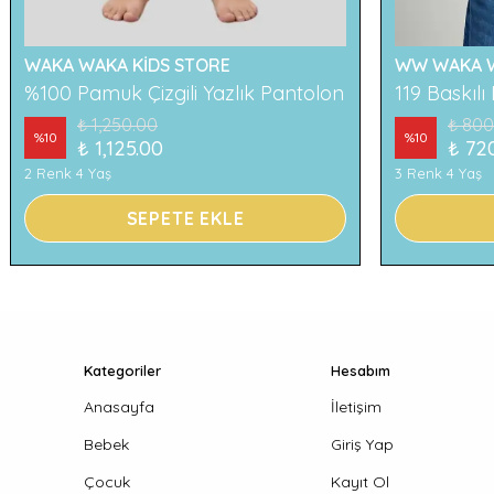
WAKA WAKA KİDS STORE
WW WAKA W
%100 Pamuk Çizgili Yazlık Pantolon
₺ 1,250.00
₺ 800
%
10
%
10
₺ 1,125.00
₺ 72
2 Renk 4 Yaş
3 Renk 4 Yaş
SEPETE EKLE
Kategoriler
Hesabım
Anasayfa
İletişim
Bebek
Giriş Yap
Çocuk
Kayıt Ol