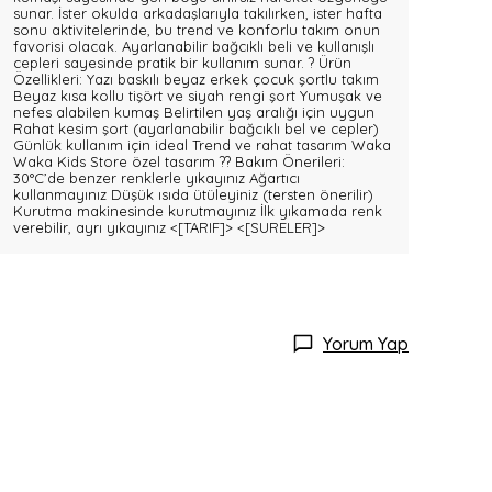
sunar. İster okulda arkadaşlarıyla takılırken, ister hafta
sonu aktivitelerinde, bu trend ve konforlu takım onun
favorisi olacak. Ayarlanabilir bağcıklı beli ve kullanışlı
cepleri sayesinde pratik bir kullanım sunar. ? Ürün
Özellikleri: Yazı baskılı beyaz erkek çocuk şortlu takım
Beyaz kısa kollu tişört ve siyah rengi şort Yumuşak ve
nefes alabilen kumaş Belirtilen yaş aralığı için uygun
Rahat kesim şort (ayarlanabilir bağcıklı bel ve cepler)
Günlük kullanım için ideal Trend ve rahat tasarım Waka
Waka Kids Store özel tasarım ?? Bakım Önerileri:
30°C’de benzer renklerle yıkayınız Ağartıcı
kullanmayınız Düşük ısıda ütüleyiniz (tersten önerilir)
Kurutma makinesinde kurutmayınız İlk yıkamada renk
verebilir, ayrı yıkayınız
<[TARIF]>
<[SURELER]>
Yorum Yap