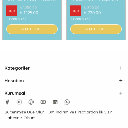
₺ 1,250.00
₺ 800.00
%
10
%
10
₺ 1,125.00
₺ 720.00
2 Renk 4 Yaş
3 Renk 4 Yaş
SEPETE EKLE
SEPETE EKLE
Kategoriler
Hesabım
Kurumsal
Bültenimize Üye Olun! Tüm İndirim ve Fırsatlardan İlk Sizin
Haberiniz Olsun!