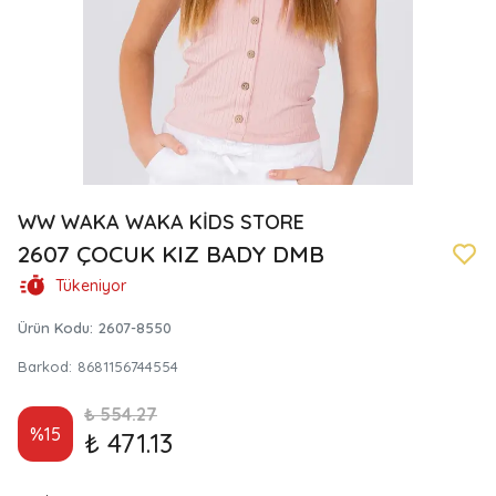
WW WAKA WAKA KİDS STORE
2607 ÇOCUK KIZ BADY DMB
Tükeniyor
Ürün Kodu
:
2607-8550
Barkod
:
8681156744554
₺ 554.27
%
15
₺ 471.13