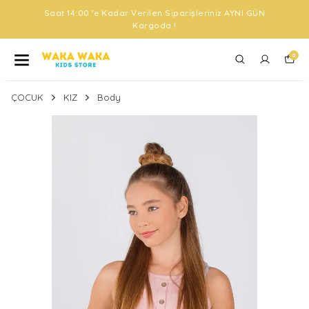
Saat 14:00 'e Kadar Verilen Siparişleriniz AYNI GÜN
Kargoda !
0
ÇOCUK
KIZ
Body