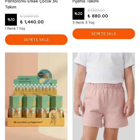
Pantolonlu Erkek Çocuk 3lü
Pijama Takımı
Takım
₺ 1,100.00
%
20
₺ 880.00
₺ 1,600.00
%
10
₺ 1,440.00
3 Renk 3 Yaş
1 Renk 1 Yaş
SEPETE EKLE
SEPETE EKLE