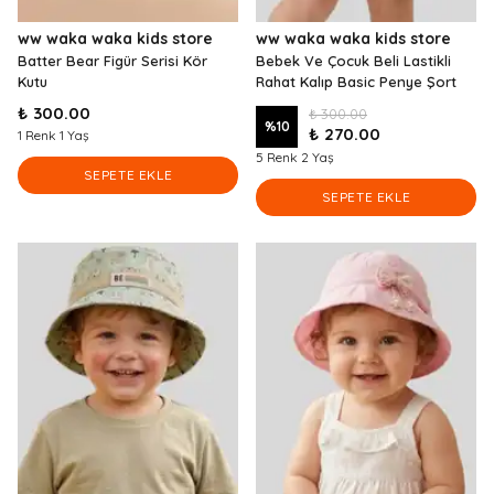
ww waka waka kids store
ww waka waka kids store
Batter Bear Figür Serisi Kör
Bebek Ve Çocuk Beli Lastikli
Kutu
Rahat Kalıp Basic Penye Şort
₺ 300.00
₺ 300.00
%
10
₺ 270.00
1 Renk 1 Yaş
5 Renk 2 Yaş
SEPETE EKLE
SEPETE EKLE