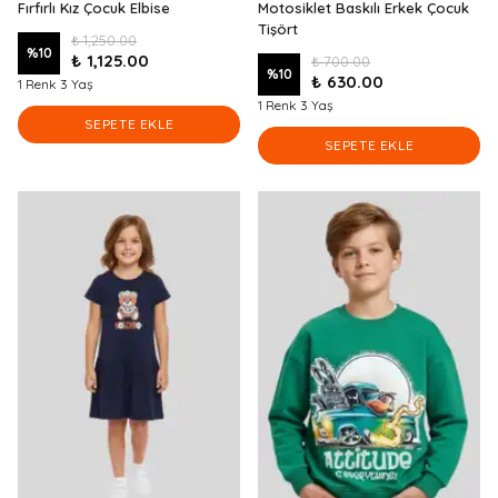
Fırfırlı Kız Çocuk Elbise
Motosiklet Baskılı Erkek Çocuk
Tişört
₺ 1,250.00
%
10
₺ 1,125.00
₺ 700.00
%
10
₺ 630.00
1 Renk 3 Yaş
1 Renk 3 Yaş
SEPETE EKLE
SEPETE EKLE