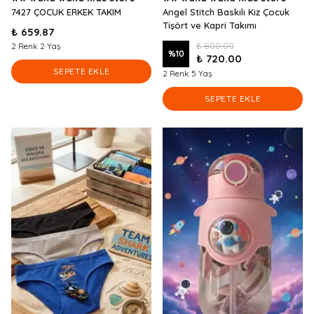
7427 ÇOCUK ERKEK TAKIM
Angel Stitch Baskılı Kız Çocuk
Tişört ve Kapri Takımı
₺ 659.87
₺ 800.00
2 Renk 2 Yaş
%
10
₺ 720.00
SEPETE EKLE
2 Renk 5 Yaş
SEPETE EKLE