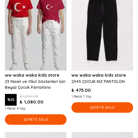
ww waka waka kids store
ww waka waka kids store
23 Nisan ve Okul Gösterileri İçin
2545 ÇOCUK KIZ PANTOLON
Beyaz Çocuk Pantolonu
₺ 475.00
₺ 1,200.00
1 Renk 1 Yaş
%
10
₺ 1,080.00
SEPETE EKLE
1 Renk 4 Yaş
SEPETE EKLE