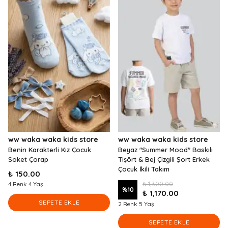
ww waka waka kids store
ww waka waka kids store
Benin Karakterli Kız Çocuk
Beyaz "Summer Mood" Baskılı
Soket Çorap
Tişört & Bej Çizgili Şort Erkek
Çocuk İkili Takım
₺ 150.00
₺ 1,300.00
4 Renk 4 Yaş
%
10
₺ 1,170.00
SEPETE EKLE
2 Renk 5 Yaş
SEPETE EKLE