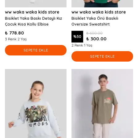
ww waka waka kids store
ww waka waka kids store
Bisiklet Yaka Baskı Detaylı Kız
Bisiklet Yaka Önü Baskılı
Çocuk Kısa Kollu Elbise
Oversize Sweatshirt
₺ 778.80
₺ 600.00
%
50
₺ 300.00
3 Renk 2 Yaş
2 Renk 1 Yaş
SEPETE EKLE
SEPETE EKLE