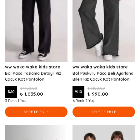
ww waka waka kids store
ww waka waka kids store
Bol Paça Taşlama Detaylı Kız
Bol Püsküllü Paça Beli Ayarlana
Çocuk Kot Pantolon
Bilen Kız Çocuk Kot Pantolon
₺ 1,150.00
₺ 1,100.00
%
10
%
10
₺ 1,035.00
₺ 990.00
3 Renk 1 Yaş
6 Renk 2 Yaş
SEPETE EKLE
SEPETE EKLE