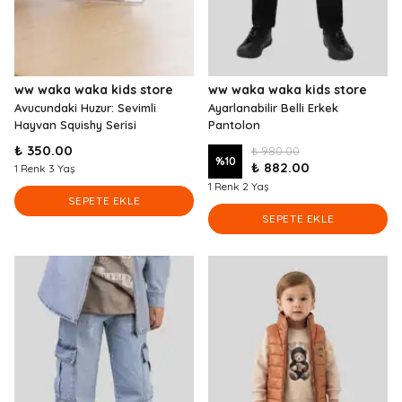
ww waka waka kids store
ww waka waka kids store
Avucundaki Huzur: Sevimli
Ayarlanabilir Belli Erkek
Hayvan Squishy Serisi
Pantolon
₺ 350.00
₺ 980.00
%
10
₺ 882.00
1 Renk 3 Yaş
1 Renk 2 Yaş
SEPETE EKLE
SEPETE EKLE