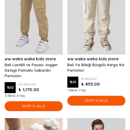
ww waka waka kids store
ww waka waka kids store
Beli Lastikli ve Paçası Jogger
Beli Ve Bileği Büzgülü Kargo Kız
Detaylı Pamuklu Gabardin
Pantolon
Pantolon
₺ 950.00
%
10
₺ 855.00
₺ 1,300.00
%
10
₺ 1,170.00
1 Renk 1 Yaş
3 Renk 4 Yaş
SEPETE EKLE
SEPETE EKLE