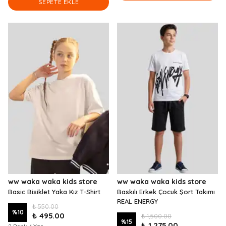
SEPETE EKLE
ww waka waka kids store
ww waka waka kids store
Basic Bisiklet Yaka Kız T-Shirt
Baskılı Erkek Çocuk Şort Takımı
REAL ENERGY
₺ 550.00
%
10
₺ 495.00
₺ 1,500.00
%
15
₺ 1,275.00