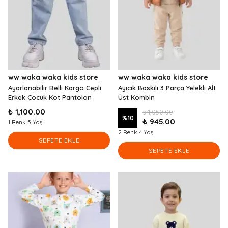
ww waka waka kids store
ww waka waka kids store
Ayarlanabilir Belli Kargo Cepli
Ayıcık Baskılı 3 Parça Yelekli Alt
Erkek Çocuk Kot Pantolon
Üst Kombin
₺ 1,100.00
₺ 1,050.00
%
10
₺ 945.00
1 Renk 5 Yaş
2 Renk 4 Yaş
SEPETE EKLE
SEPETE EKLE