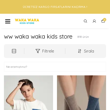
ÜCRETSİZ KARGO FIRSATLARINI KAÇIRMA !
0
ww waka waka kids store
818
ürün
Filtrele
Sırala