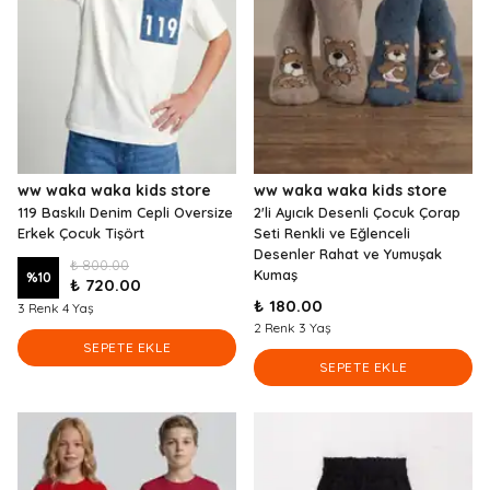
ww waka waka kids store
ww waka waka kids store
119 Baskılı Denim Cepli Oversize
2'li Ayıcık Desenli Çocuk Çorap
Erkek Çocuk Tişört
Seti Renkli ve Eğlenceli
Desenler Rahat ve Yumuşak
₺ 800.00
Kumaş
%
10
₺ 720.00
₺ 180.00
3 Renk 4 Yaş
2 Renk 3 Yaş
SEPETE EKLE
SEPETE EKLE