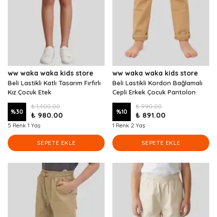
ww waka waka kids store
ww waka waka kids store
Beli Lastikli Katlı Tasarım Fırfırlı
Beli Lastikli Kordon Bağlamalı
Kız Çocuk Etek
Cepli Erkek Çocuk Pantolon
₺ 1,400.00
₺ 990.00
%
30
%
10
₺ 980.00
₺ 891.00
5 Renk 1 Yaş
1 Renk 2 Yaş
SEPETE EKLE
SEPETE EKLE