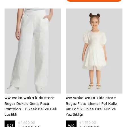
ww waka waka kids store
ww waka waka kids store
Beyaz Dokulu Geniş Paça
Beyaz Fisto İşlemeli Puf Kollu
Pantolon - Yüksek Bel ve Beli
Kız Çocuk Elbise Özel Gün ve
Lastikli
Yaz Şıklığı
₺ 1,600.00
₺ 1,250.00
%
25
%
10