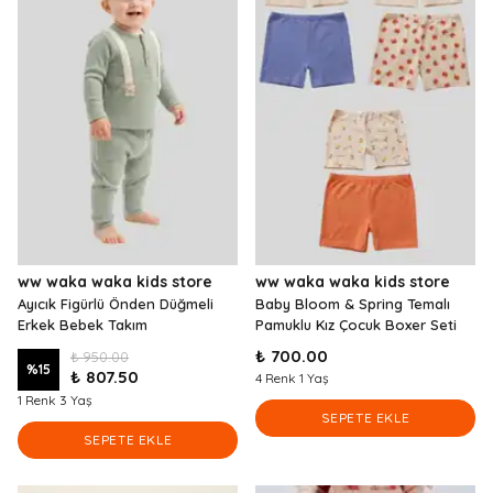
ww waka waka kids store
ww waka waka kids store
Ayıcık Figürlü Önden Düğmeli
Baby Bloom & Spring Temalı
Erkek Bebek Takım
Pamuklu Kız Çocuk Boxer Seti
₺ 700.00
₺ 950.00
%
15
₺ 807.50
4 Renk 1 Yaş
1 Renk 3 Yaş
SEPETE EKLE
SEPETE EKLE