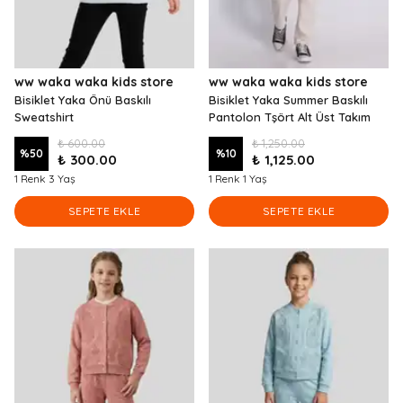
ww waka waka kids store
ww waka waka kids store
Bisiklet Yaka Önü Baskılı
Bisiklet Yaka Summer Baskılı
Sweatshirt
Pantolon Tşört Alt Üst Takım
₺ 600.00
₺ 1,250.00
%
50
%
10
₺ 300.00
₺ 1,125.00
1 Renk 3 Yaş
1 Renk 1 Yaş
SEPETE EKLE
SEPETE EKLE