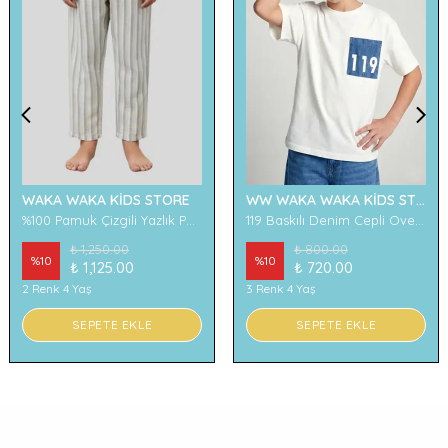
WAKA WAKA KİDS STORE
WW WAKA WAKA KİDS STORE
%100 Pamuk Çizgili Yazlık Pantolon
119 Baskılı Denim Cepli Oversize Erkek Çocuk Tişört
₺ 1,250.00
₺ 800.00
%
10
%
10
₺ 1,125.00
₺ 720.00
2 Renk 4 Yaş
3 Renk 4 Yaş
SEPETE EKLE
SEPETE EKLE