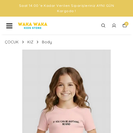
Saat 14:00 'e Kadar Verilen Siparişleriniz AYNI GÜN
Kargoda !
0
ÇOCUK
KIZ
Body