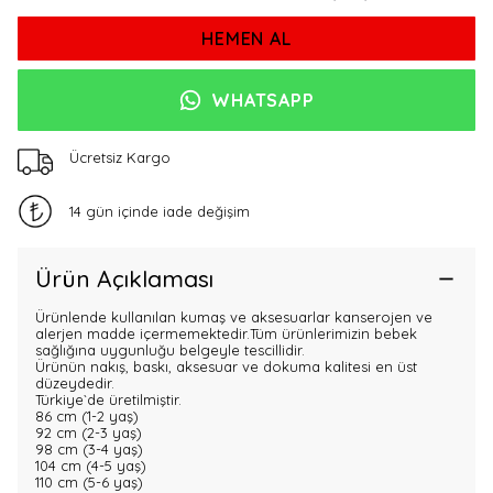
HEMEN AL
WHATSAPP
Ücretsiz Kargo
14 gün içinde iade değişim
Ürün Açıklaması
Ürünlende kullanılan kumaş ve aksesuarlar kanserojen ve
alerjen madde içermemektedir.Tüm ürünlerimizin bebek
sağlığına uygunluğu belgeyle tescillidir.
Ürünün nakış, baskı, aksesuar ve dokuma kalitesi en üst
düzeydedir.
Türkiye`de üretilmiştir.
86 cm (1-2 yaş)
92 cm (2-3 yaş)
98 cm (3-4 yaş)
104 cm (4-5 yaş)
110 cm (5-6 yaş)