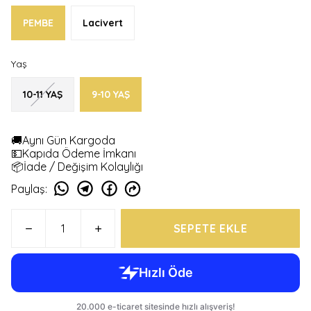
PEMBE
Lacivert
Yaş
10-11 YAŞ
9-10 YAŞ
🚚Aynı Gün Kargoda
💵Kapıda Ödeme İmkanı
📦İade / Değişim Kolaylığı
Paylaş
:
SEPETE EKLE