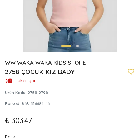
WW WAKA WAKA KİDS STORE
2758 ÇOCUK KIZ BADY
Tükeniyor
Ürün Kodu
:
2758-2798
Barkod
:
8681156684416
₺ 303.47
Renk