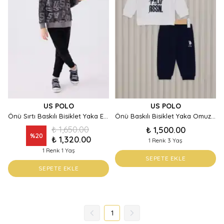
US POLO
US POLO
Önü Sırtı Baskılı Bisiklet Yaka Erkek Çocuk Eşofman Takım
Önü Baskılı Bisiklet Yaka Omuzdan Çıtçıt Kapamalı Erkek Bebek Eşofman Takımı
₺ 1,650.00
₺ 1,500.00
%
20
₺ 1,320.00
1 Renk 3 Yaş
1 Renk 1 Yaş
SEPETE EKLE
SEPETE EKLE
1