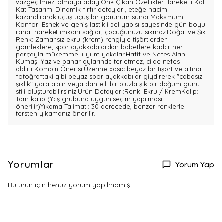
vazgeçilmezi olmaya aday.Öne Çıkan Özellikler:Hareketli Kat
Kat Tasarım: Dinamik fırfır detayları, eteğe hacim
kazandırarak uçuş uçuş bir görünüm sunar.Maksimum
Konfor: Esnek ve geniş lastikli bel yapısı sayesinde gün boyu
rahat hareket imkanı sağlar, çocuğunuzu sıkmaz.Doğal ve Şık
Renk: Zamansız ekru (krem) rengiyle tişörtlerden
gömleklere, spor ayakkabılardan babetlere kadar her
parçayla mükemmel uyum yakalar.Hafif ve Nefes Alan
Kumaş: Yaz ve bahar aylarında terletmez, cilde nefes
aldırır.Kombin Önerisi:Üzerine basic beyaz bir tişört ve altına
fotoğraftaki gibi beyaz spor ayakkabılar giydirerek "çabasız
şıklık" yaratabilir veya dantelli bir bluzla şık bir doğum günü
stili oluşturabilirsiniz.Ürün Detayları:Renk: Ekru / KremKalıp:
Tam kalıp (Yaş grubuna uygun seçim yapılması
önerilir)Yıkama Talimatı: 30 derecede, benzer renklerle
tersten yıkamanız önerilir.
Yorumlar
Yorum Yap
Bu ürün için henüz yorum yapılmamış.