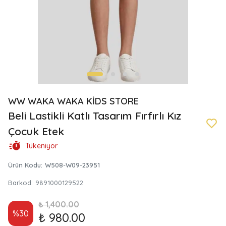
WW WAKA WAKA KİDS STORE
Beli Lastikli Katlı Tasarım Fırfırlı Kız
Çocuk Etek
Tükeniyor
Ürün Kodu
:
W508-W09-23951
Barkod
:
9891000129522
₺ 1,400.00
%
30
₺ 980.00