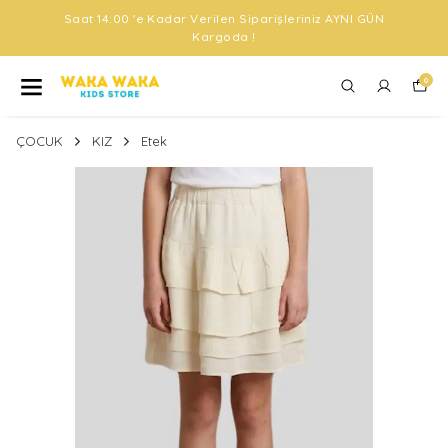
Saat 14:00 'e Kadar Verilen Siparişleriniz AYNI GÜN
Kargoda !
0
ÇOCUK
KIZ
Etek