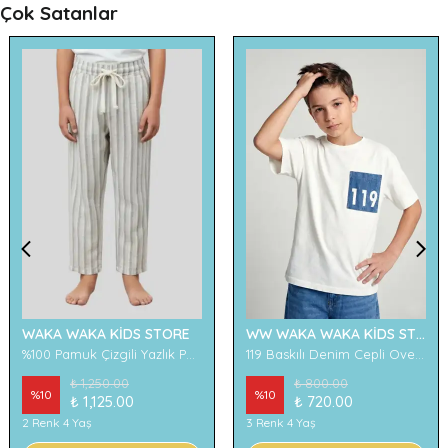
Çok Satanlar
WAKA WAKA KİDS STORE
WW WAKA WAKA KİDS STORE
%100 Pamuk Çizgili Yazlık Pantolon
119 Baskılı Denim Cepli Oversize Erkek Çocuk Tişört
₺ 1,250.00
₺ 800.00
%
10
%
10
₺ 1,125.00
₺ 720.00
2 Renk 4 Yaş
3 Renk 4 Yaş