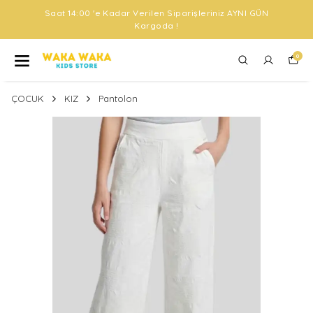
Saat 14:00 'e Kadar Verilen Siparişleriniz AYNI GÜN
Kargoda !
0
ÇOCUK
KIZ
Pantolon