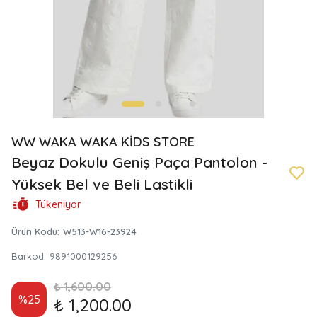
WW WAKA WAKA KİDS STORE
Beyaz Dokulu Geniş Paça Pantolon -
Yüksek Bel ve Beli Lastikli
Tükeniyor
Ürün Kodu
:
W513-W16-23924
Barkod
:
9891000129256
₺ 1,600.00
%
25
₺ 1,200.00