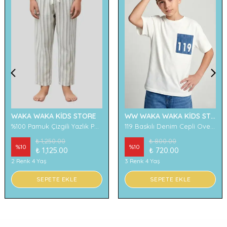
WAKA WAKA KİDS STORE
WW WAKA WAKA KİDS STORE
%100 Pamuk Çizgili Yazlık Pantolon
119 Baskılı Denim Cepli Oversize Erkek Çocuk Tişört
₺ 1,250.00
₺ 800.00
%
10
%
10
₺ 1,125.00
₺ 720.00
2 Renk 4 Yaş
3 Renk 4 Yaş
SEPETE EKLE
SEPETE EKLE