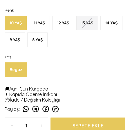
Renk
10 YAŞ
11 YAŞ
12 YAŞ
13 YAŞ
14 YAŞ
9 YAŞ
8 YAŞ
Yaş
Beyaz
🚚Aynı Gün Kargoda
💵Kapıda Ödeme İmkanı
📦İade / Değişim Kolaylığı
Paylaş
:
SEPETE EKLE