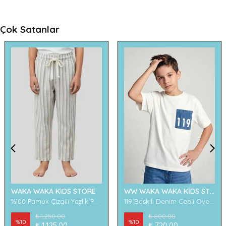
Çok Satanlar
WAKA WAKA KİDS STORE
WW WAKA WAKA KİDS STORE
%100 Pamuk Çizgili Yazlık Pantolon
119 Baskılı Denim Cepli Oversize Erkek Çocuk Tişört
₺ 1,250.00
₺ 800.00
%
10
%
10
₺ 1,125.00
₺ 720.00