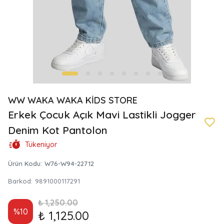
WW WAKA WAKA KİDS STORE
Erkek Çocuk Açık Mavi Lastikli Jogger
Denim Kot Pantolon
Tükeniyor
Ürün Kodu
:
W76-W94-22712
Barkod
:
9891000117291
₺ 1,250.00
%
10
₺ 1,125.00