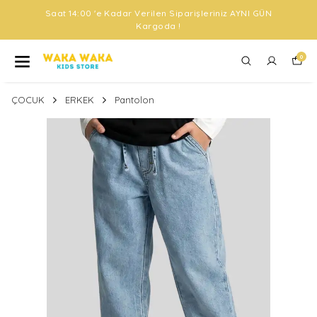
Saat 14:00 'e Kadar Verilen Siparişleriniz AYNI GÜN
Kargoda !
0
ÇOCUK
ERKEK
Pantolon