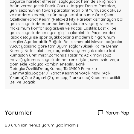
özgürce hareket etmesini sağlayacak hem de şıklığından
ödün vermeyecek Erkek Çocuk Jogger Denim Pantolon,
yeni sezonun en favori parçalarından biri! Yumuşak dokusu
ve modern kesimiyle gün boyu konfor sunar.Öne Çıkan
ÖzelliklerRahat Kesim (Relaxed Fit): Hareket kısıtlamayan bol
yapısı sayesinde oyun parkında, okulda veya gezilerde
maksimum konfor sağlar.Beli ve Paçası Lastikli: Lastikli bel
yapısı sayesinde kolayca giyilip çıkarılabilir. Paçalarındaki
lastik detayı ise spor ayakkabılarla modern bir görünüm
sergiler.Ayarlanabilir Bağcık: Bel kısmındaki işlevsel bağcıklar,
vücut yapısına göre tam uyum sağlar.Yüksek Kalite Denim
Kumaş: Nefes alabilen, dayanıklı ve yumuşak dokulu kot
kumaştan üretilmiştir.Zamansız Tasarım: Açık mavi (buz
mavisi) yıkaması sayesinde her renk tişört, sweatshirt veya
gömlekle kolayca kombinlenebilir.Teknik
DetaylarÖzellikDetayKumaş Türü%100 Pamuklu
DenimKalıpJogger / Rahat KesimRenkAçık Mavi (Açık
Yıkama)Cep Sayısı4 (2 yan cep, 2 arka cep)KapatmaLastikli
Bel ve Bağcık
Yorumlar
Yorum Yap
Bu ürün için henüz yorum yapılmamış.