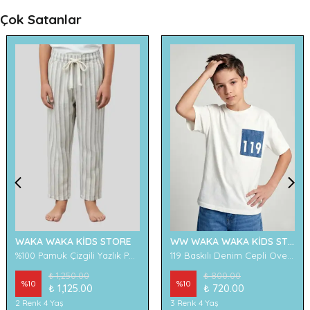
Çok Satanlar
WAKA WAKA KİDS STORE
WW WAKA WAKA KİDS STORE
%100 Pamuk Çizgili Yazlık Pantolon
119 Baskılı Denim Cepli Oversize Erkek Çocuk Tişört
₺ 1,250.00
₺ 800.00
%
10
%
10
₺ 1,125.00
₺ 720.00
2 Renk 4 Yaş
3 Renk 4 Yaş