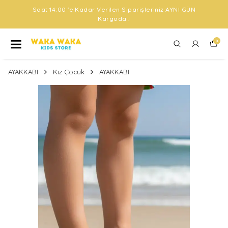
Saat 14:00 'e Kadar Verilen Siparişleriniz AYNI GÜN
Kargoda !
0
AYAKKABI
Kız Çocuk
AYAKKABI