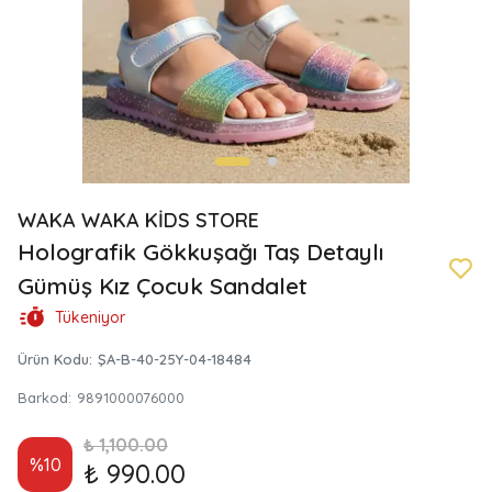
WAKA WAKA KİDS STORE
Holografik Gökkuşağı Taş Detaylı
Gümüş Kız Çocuk Sandalet
Tükeniyor
Ürün Kodu
:
ŞA-B-40-25Y-04-18484
Barkod
:
9891000076000
₺ 1,100.00
%
10
₺ 990.00