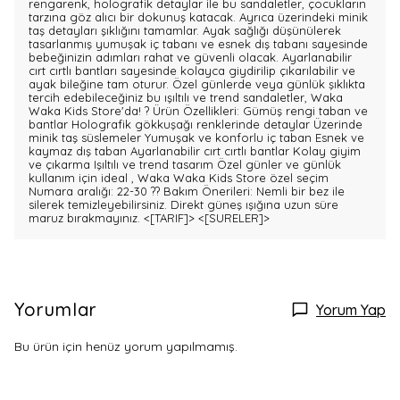
rengarenk, holografik detaylar ile bu sandaletler, çocukların
tarzına göz alıcı bir dokunuş katacak. Ayrıca üzerindeki minik
taş detayları şıklığını tamamlar. Ayak sağlığı düşünülerek
tasarlanmış yumuşak iç tabanı ve esnek dış tabanı sayesinde
bebeğinizin adımları rahat ve güvenli olacak. Ayarlanabilir
cırt cırtlı bantları sayesinde kolayca giydirilip çıkarılabilir ve
ayak bileğine tam oturur. Özel günlerde veya günlük şıklıkta
tercih edebileceğiniz bu ışıltılı ve trend sandaletler, Waka
Waka Kids Store'da! ? Ürün Özellikleri: Gümüş rengi taban ve
bantlar Holografik gökkuşağı renklerinde detaylar Üzerinde
minik taş süslemeler Yumuşak ve konforlu iç taban Esnek ve
kaymaz dış taban Ayarlanabilir cırt cırtlı bantlar Kolay giyim
ve çıkarma Işıltılı ve trend tasarım Özel günler ve günlük
kullanım için ideal , Waka Waka Kids Store özel seçim
Numara aralığı: 22-30 ?? Bakım Önerileri: Nemli bir bez ile
silerek temizleyebilirsiniz. Direkt güneş ışığına uzun süre
maruz bırakmayınız.
<[TARIF]>
<[SURELER]>
Yorumlar
Yorum Yap
Bu ürün için henüz yorum yapılmamış.