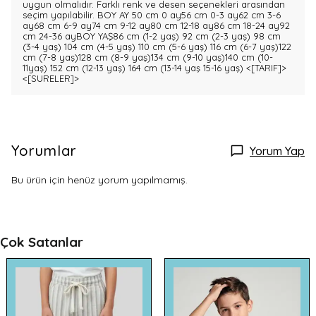
uygun olmalıdır. Farklı renk ve desen seçenekleri arasından
seçim yapılabilir. BOY AY 50 cm 0 ay56 cm 0-3 ay62 cm 3-6
ay68 cm 6-9 ay74 cm 9-12 ay80 cm 12-18 ay86 cm 18-24 ay92
cm 24-36 ayBOY YAŞ86 cm (1-2 yaş) 92 cm (2-3 yaş) 98 cm
(3-4 yaş) 104 cm (4-5 yaş) 110 cm (5-6 yaş) 116 cm (6-7 yaş)122
cm (7-8 yaş)128 cm (8-9 yaş)134 cm (9-10 yaş)140 cm (10-
11yaş) 152 cm (12-13 yaş) 164 cm (13-14 yaş 15-16 yaş)
<[TARIF]>
<[SURELER]>
Yorumlar
Yorum Yap
Bu ürün için henüz yorum yapılmamış.
Çok Satanlar