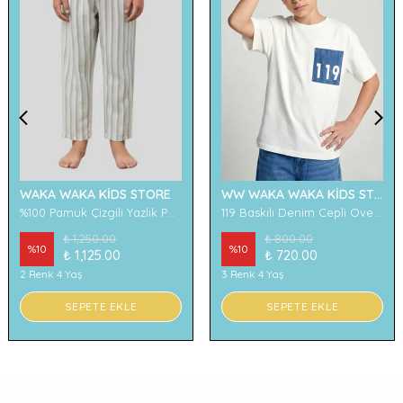
WAKA WAKA KİDS STORE
WW WAKA WAKA KİDS STORE
%100 Pamuk Çizgili Yazlık Pantolon
119 Baskılı Denim Cepli Oversize Erkek Çocuk Tişört
₺ 1,250.00
₺ 800.00
%
10
%
10
₺ 1,125.00
₺ 720.00
2 Renk 4 Yaş
3 Renk 4 Yaş
SEPETE EKLE
SEPETE EKLE