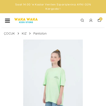
Saat 14:00 'e Kadar Verilen Siparişleriniz AYNI GÜN
Kargoda !
0
ÇOCUK
KIZ
Pantolon