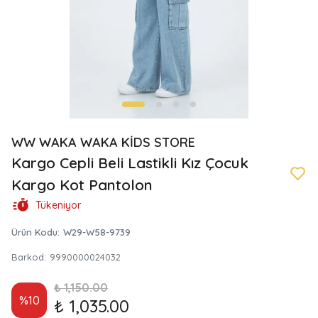
WW WAKA WAKA KİDS STORE
Kargo Cepli Beli Lastikli Kız Çocuk
Kargo Kot Pantolon
Tükeniyor
Ürün Kodu
:
W29-W58-9739
Barkod
:
9990000024032
₺ 1,150.00
%
10
₺ 1,035.00