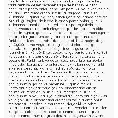
rahatça taşımalarına olanak tanıyan kargo pantolonları,
farklı renk ve desen seçenekleriyle de her zevke hitap
eder.Kargo pantolonlar, genellikle pamuklu veya kanvas gibi
dayanıklı malzemelerden üretilir. Bu sayede uzun süreli
kullanıma uygundur. Ayrıca, esnek yapısı sayesinde hareket
özgürlüğü sağlar.Erkek çocuk kargo pantolonları, günlük
kullanımda rahatlıkla tercih edilebilir. Spor ayakkabı, tişört
veya sweatshirt ile kombinleyerek spor bir görünüm elde
edilebilir. Ayrıca, gömlek veya blazer ceket ile kombinleyerek
daha şık bir görünüm de yaratılabilir.Kargo pantolonlar,
farklı etkinliklerde de rahatlıkla kullanılabilir. Örneğin, doğa
yürüyüşü, kamp veya bisiklet gibi aktivitelerde kargo
pantolonların geniş cepleri sayesinde eşyaları kolayca
taşımak mümkündür.Erkek çocuk kargo pantolonları, kaliteli
ve dayanıklı malzemelerden üretilen, rahat ve tarz sahibi bir
seçenektir. Farklı renk ve desen seçenekleriyle her zevke
hitap eden kargo pantolonları, günlük kullanımda ve farklı
etkinliklerde rahatlıkla tercih edilebilir.Kargo Pantolon
Seçerken Dikkat Edilmesi GerekenlerKargo pantolon satın
alırken dikkat edilmesi gereken bazı noktalar vardır. Bu
noktalar şunlardır:Pantolonun bedeni: Pantolonun bedeni,
çocuğunuzun yaşına ve bedenine uygun olmalıdır.
Pantolonun çok dar veya çok bol olmamasına dikkat
edilmelidir.Pantolonun uzunluğu: Pantolonun uzunluğu,
çocuğunuzun boyuna uygun olmalıdır. Pantolonun çok kısa
veya çok uzun olmamasına dikkat edilmelidir.Pantolonun
malzemesi: Pantolonun malzemesi, dayanıklı ve rahat
olmalıdır. Pamuklu veya kanvas gibi malzemelerden üretilen
kargo pantolonları tercih edilebilir.Pantolonun rengi ve
deseni: Pantolonun rengi ve deseni, çocuğunuzun zevkine