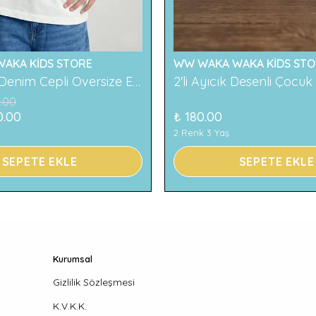
AKA KİDS STORE
WW WAKA WAKA KİDS STO
119 Baskılı Denim Cepli Oversize Erkek Çocuk Tişört
.00
0.00
₺ 180.00
2 Renk 3 Yaş
SEPETE EKLE
SEPETE EKLE
Kurumsal
Gizlilik Sözleşmesi
K.V.K.K.