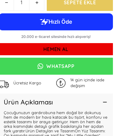
SEPETE EKLE
HEMEN AL
WHATSAPP
14 gün içinde iade
Ücretsiz Kargo
değişim
Ürün Açıklaması
Çocuğunuzun gardırobuna hem doğal bir dokunuş
hem de modern bir hava katacak bu tişört, konforu ve
estetik tasarımı bir araya getiriyor. Hem ön hem de
arka kısmındaki detaylı grafik baskılarıyla her açıdan
fark yaratır.Ürün Detayları ve TasarımÖn Yüz Tasarımı:
Ön kısmında minimal ve zarif bir "My Little Garden"