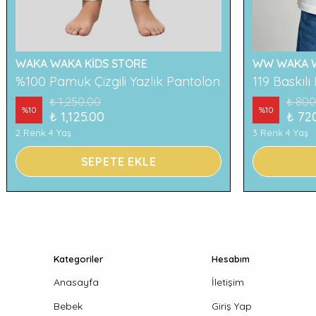
WAKA WAKA KİDS STORE
WW WAKA W
%100 Pamuk Çizgili Yazlık Pantolon
₺ 1,250.00
₺ 800
%
10
%
10
₺ 1,125.00
₺ 72
2 Renk 4 Yaş
3 Renk 4 Yaş
SEPETE EKLE
Kategoriler
Hesabım
Anasayfa
İletişim
Bebek
Giriş Yap