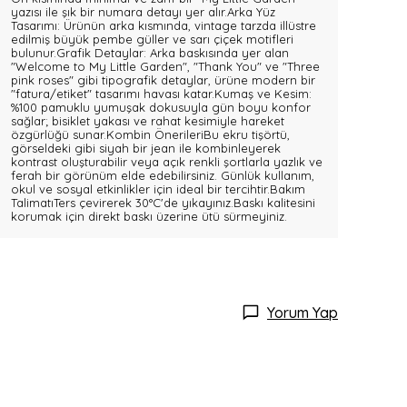
yazısı ile şık bir numara detayı yer alır.Arka Yüz
Tasarımı: Ürünün arka kısmında, vintage tarzda illüstre
edilmiş büyük pembe güller ve sarı çiçek motifleri
bulunur.Grafik Detaylar: Arka baskısında yer alan
"Welcome to My Little Garden", "Thank You" ve "Three
pink roses" gibi tipografik detaylar, ürüne modern bir
"fatura/etiket" tasarımı havası katar.Kumaş ve Kesim:
%100 pamuklu yumuşak dokusuyla gün boyu konfor
sağlar; bisiklet yakası ve rahat kesimiyle hareket
özgürlüğü sunar.Kombin ÖnerileriBu ekru tişörtü,
görseldeki gibi siyah bir jean ile kombinleyerek
kontrast oluşturabilir veya açık renkli şortlarla yazlık ve
ferah bir görünüm elde edebilirsiniz. Günlük kullanım,
okul ve sosyal etkinlikler için ideal bir tercihtir.Bakım
TalimatıTers çevirerek 30°C'de yıkayınız.Baskı kalitesini
korumak için direkt baskı üzerine ütü sürmeyiniz.
Yorum Yap