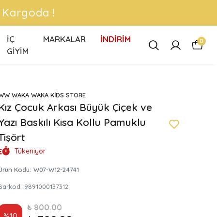
 !
İÇ
MARKALAR
İNDİRİM
0
GİYİM
WW WAKA WAKA KİDS STORE
Kız Çocuk Arkası Büyük Çiçek ve
Yazı Baskılı Kısa Kollu Pamuklu
Tişört
Tükeniyor
Ürün Kodu
:
W07-W12-24741
Barkod
:
9891000137312
₺ 800.00
%
10