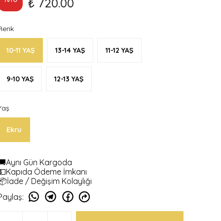
₺ 720.00
Renk
10-11 YAŞ
13-14 YAŞ
11-12 YAŞ
9-10 YAŞ
12-13 YAŞ
Yaş
Ekru
🚚Aynı Gün Kargoda
💵Kapıda Ödeme İmkanı
📦İade / Değişim Kolaylığı
Paylaş
: