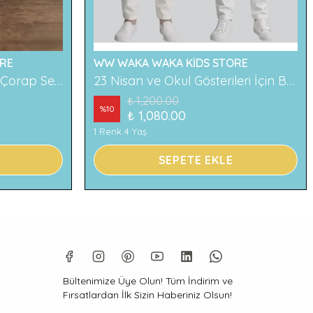
RE
WW WAKA WAKA KİDS STORE
2'li Ayıcık Desenli Çocuk Çorap Seti Renkli ve Eğlenceli Desenler Rahat ve Yumuşak Kumaş
23 Nisan ve Okul Gösterileri İçin Beyaz Çocuk Pantolonu
₺ 1,200.00
%
10
₺ 1,080.00
1 Renk 4 Yaş
SEPETE EKLE
Bültenimize Üye Olun! Tüm İndirim ve
Fırsatlardan İlk Sizin Haberiniz Olsun!