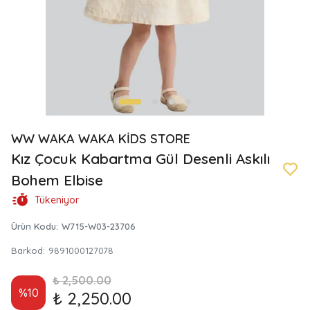
WW WAKA WAKA KİDS STORE
Kız Çocuk Kabartma Gül Desenli Askılı
Bohem Elbise
Tükeniyor
Ürün Kodu
:
W715-W03-23706
Barkod
:
9891000127078
₺ 2,500.00
%
10
₺ 2,250.00