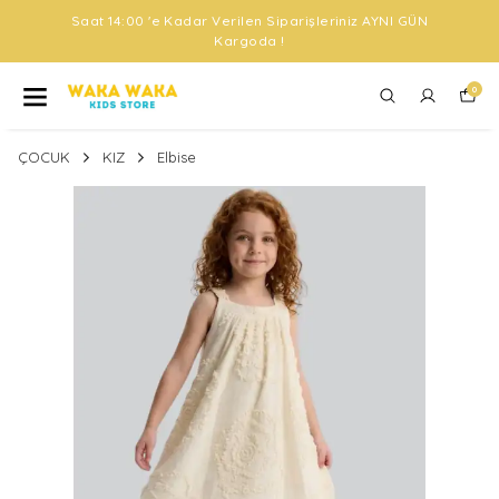
Saat 14:00 'e Kadar Verilen Siparişleriniz AYNI GÜN
Kargoda !
0
ÇOCUK
KIZ
Elbise