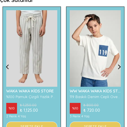
Çok Satanlar
WAKA WAKA KİDS STORE
WW WAKA WAKA KİDS STORE
%100 Pamuk Çizgili Yazlık Pantolon
119 Baskılı Denim Cepli Oversize Erkek Çocuk Tişört
₺ 1,250.00
₺ 800.00
%
10
%
10
₺ 1,125.00
₺ 720.00
2 Renk 4 Yaş
3 Renk 4 Yaş
SEPETE EKLE
SEPETE EKLE