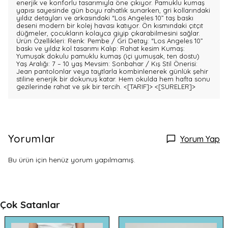
enerjik ve konforlu tasarımıyla öne çıkıyor. Pamuklu kumaş
yapısı sayesinde gün boyu rahatlık sunarken, gri kollarındaki
yıldız detayları ve arkasındaki “Los Angeles 10” taş baskı
deseni modern bir kolej havası katıyor. Ön kısmındaki çıtçıt
düğmeler, çocukların kolayca giyip çıkarabilmesini sağlar.
Ürün Özellikleri: Renk: Pembe / Gri Detay: “Los Angeles 10”
baskı ve yıldız kol tasarımı Kalıp: Rahat kesim Kumaş:
Yumuşak dokulu pamuklu kumaş (içi yumuşak, ten dostu)
Yaş Aralığı: 7 – 10 yaş Mevsim: Sonbahar / Kış Stil Önerisi:
Jean pantolonlar veya taytlarla kombinlenerek günlük şehir
stiline enerjik bir dokunuş katar. Hem okulda hem hafta sonu
gezilerinde rahat ve şık bir tercih.
<[TARIF]>
<[SURELER]>
Yorumlar
Yorum Yap
Bu ürün için henüz yorum yapılmamış.
Çok Satanlar