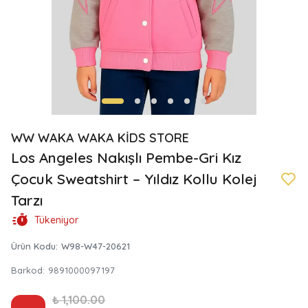
WW WAKA WAKA KİDS STORE
Los Angeles Nakışlı Pembe-Gri Kız
Çocuk Sweatshirt – Yıldız Kollu Kolej
Tarzı
Tükeniyor
Ürün Kodu
:
W98-W47-20621
Barkod
:
9891000097197
₺ 1,100.00