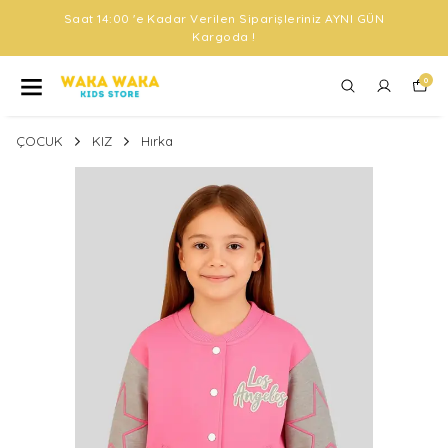
Saat 14:00 'e Kadar Verilen Siparişleriniz AYNI GÜN
Kargoda !
0
ÇOCUK
KIZ
Hırka