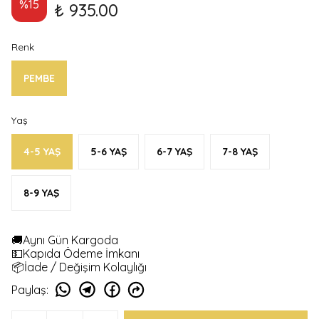
%
15
₺ 935.00
Renk
PEMBE
Yaş
4-5 YAŞ
5-6 YAŞ
6-7 YAŞ
7-8 YAŞ
8-9 YAŞ
🚚Aynı Gün Kargoda
💵Kapıda Ödeme İmkanı
📦İade / Değişim Kolaylığı
Paylaş
: