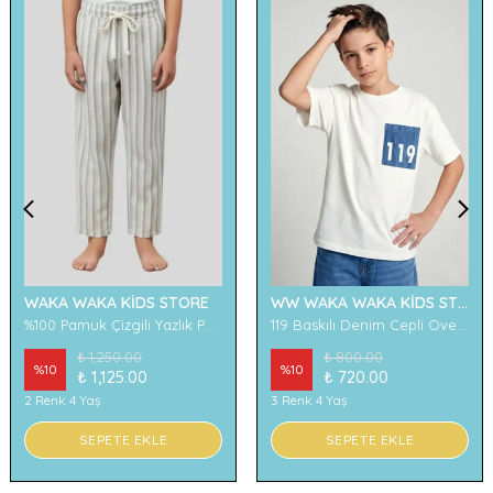
WAKA WAKA KİDS STORE
WW WAKA WAKA KİDS STORE
%100 Pamuk Çizgili Yazlık Pantolon
119 Baskılı Denim Cepli Oversize Erkek Çocuk Tişört
₺ 1,250.00
₺ 800.00
%
10
%
10
₺ 1,125.00
₺ 720.00
2 Renk 4 Yaş
3 Renk 4 Yaş
SEPETE EKLE
SEPETE EKLE