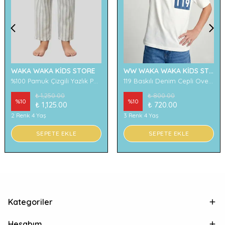
WAKA WAKA KİDS STORE
WW WAKA WAKA KİDS STORE
%100 Pamuk Çizgili Yazlık Pantolon
119 Baskılı Denim Cepli Oversize Erkek Çocuk Tişört
₺ 1,250.00
₺ 800.00
%
10
%
10
₺ 1,125.00
₺ 720.00
2 Renk 4 Yaş
3 Renk 4 Yaş
SEPETE EKLE
SEPETE EKLE
Kategoriler
Hesabım