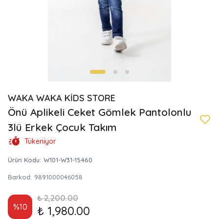
WAKA WAKA KİDS STORE
Önü Aplikeli Ceket Gömlek Pantolonlu
3lü Erkek Çocuk Takım
Tükeniyor
Ürün Kodu
:
W101-W31-15460
Barkod
:
9891000046058
₺ 2,200.00
%
10
₺ 1,980.00