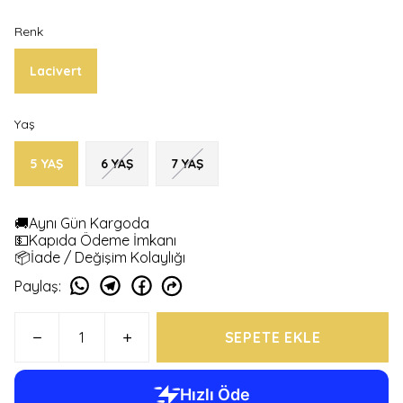
Renk
Lacivert
Yaş
5 YAŞ
6 YAŞ
7 YAŞ
🚚Aynı Gün Kargoda
💵Kapıda Ödeme İmkanı
📦İade / Değişim Kolaylığı
Paylaş
:
SEPETE EKLE