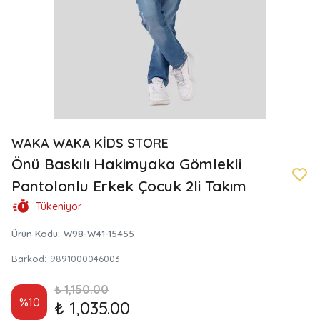
WAKA WAKA KİDS STORE
Önü Baskılı Hakimyaka Gömlekli
Pantolonlu Erkek Çocuk 2li Takım
Tükeniyor
Ürün Kodu
:
W98-W41-15455
Barkod
:
9891000046003
₺ 1,150.00
%
10
₺ 1,035.00