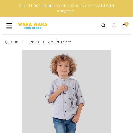
Saat 14:00 'e Kadar Verilen Siparişleriniz AYNI GÜN
Kargoda !
0
ÇOCUK
ERKEK
Alt Üst Takım