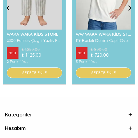
WAKA WAKA KİDS STORE
WW WAKA WAKA KİDS STORE
%100 Pamuk Çizgili Yazlık Pantolon
119 Baskılı Denim Cepli Oversize Erkek Çocuk Tişört
₺ 1,250.00
₺ 800.00
%
10
%
10
₺ 1,125.00
₺ 720.00
2 Renk 4 Yaş
3 Renk 4 Yaş
SEPETE EKLE
SEPETE EKLE
Kategoriler
Hesabım