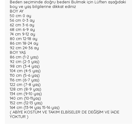
Beden seçiminde doğru bedeni Bulmak için Lüften aşağıdaki
boy ve yaş bilgilerine dikkat ediniz
BOY AY
50 cm 0 ay
56 cm 0-3 ay
62 cm 3-6 ay
68 cm 6-9 ay
74 cm 9-12 ay
80 cm 12-18 ay
86 cm 18-24 ay
92 cm 24-36 ay
BOY YAŞ
86 cm (1-2 yaş)
92 cm (2-3 yaş)
98 cm (3-4 yaş)
104 cm (4-5 yaş)
110 cm (5-6 yaş)
116 cm (6-7 yaş)
122 cm (7-8 yaş)
128 cm (8-9 yaş)
134 cm (9-10 yaş)
140 cm (10-11yaş)
152 cm (12-13 yaş)
164 cm (13-14 yaş 15-16 yaş)
( ABİYE KOSTÜM VE TAKIM ELBİSELER DE DEĞİŞİM VE İADE
YOKTUR )