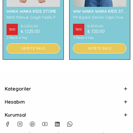
WAKA WAKA KİDS STORE
WW WAKA WAKA KİDS STORE
%100 Pamuk Çizgili Yazlık Pantolon
119 Baskılı Denim Cepli Oversize Erkek Çocuk Tişört
₺ 1,250.00
₺ 800.00
%
10
%
10
₺ 1,125.00
₺ 720.00
2 Renk 4 Yaş
3 Renk 4 Yaş
SEPETE EKLE
SEPETE EKLE
Kategoriler
Hesabım
Kurumsal