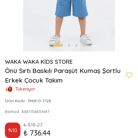
WAKA WAKA KİDS STORE
Önü Sırtı Baskılı Paraşüt Kumaş Şortlu
Erkek Çocuk Takım
Tükeniyor
Ürün Kodu
:
7468-D-7128
Barkod
:
8681156833647
₺ 818.27
%
10
₺ 736.44