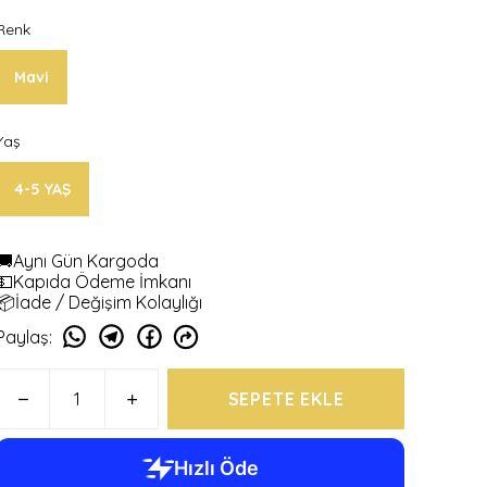
Renk
Mavi
Yaş
4-5 YAŞ
🚚Aynı Gün Kargoda
💵Kapıda Ödeme İmkanı
📦İade / Değişim Kolaylığı
Paylaş
:
SEPETE EKLE