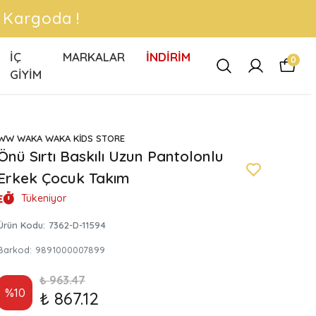
 !
İÇ
MARKALAR
İNDİRİM
0
GİYİM
WW WAKA WAKA KİDS STORE
Önü Sırtı Baskılı Uzun Pantolonlu
Erkek Çocuk Takım
Tükeniyor
Ürün Kodu
:
7362-D-11594
Barkod
:
9891000007899
₺ 963.47
%
10
₺ 867.12