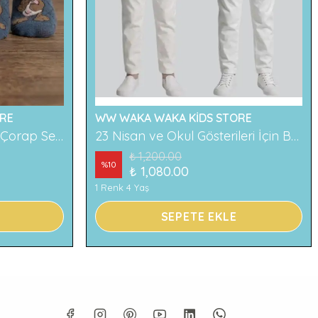
RE
WW WAKA WAKA KİDS STORE
2'li Ayıcık Desenli Çocuk Çorap Seti Renkli ve Eğlenceli Desenler Rahat ve Yumuşak Kumaş
23 Nisan ve Okul Gösterileri İçin Beyaz Çocuk Pantolonu
₺ 1,200.00
%
10
₺ 1,080.00
1 Renk 4 Yaş
SEPETE EKLE