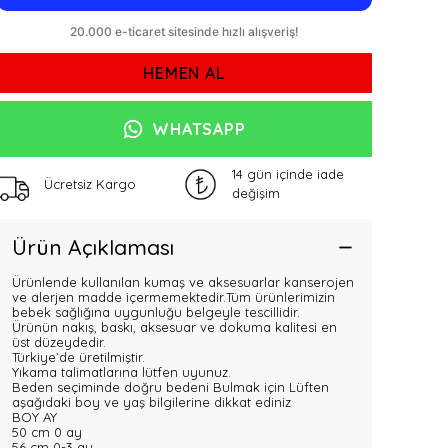
HEMEN AL
WHATSAPP
14 gün içinde iade
Ücretsiz Kargo
değişim
Ürün Açıklaması
Ürünlende kullanılan kumaş ve aksesuarlar kanserojen
ve alerjen madde içermemektedir.Tüm ürünlerimizin
bebek sağlığına uygunluğu belgeyle tescillidir.
Ürünün nakış, baskı, aksesuar ve dokuma kalitesi en
üst düzeydedir.
Türkiye`de üretilmiştir.
Yıkama talimatlarına lütfen uyunuz.
Beden seçiminde doğru bedeni Bulmak için Lüften
aşağıdaki boy ve yaş bilgilerine dikkat ediniz
BOY AY
50 cm 0 ay
56 cm 0-3 ay