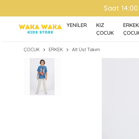
Ü
YENİLER
KIZ
ERKEK
ÇOCUK
ÇOCU
ÇOCUK
ERKEK
Alt Üst Takım