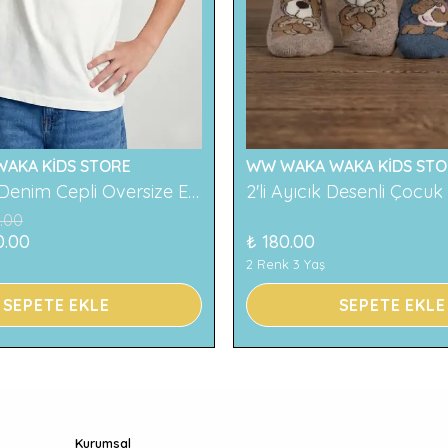
AKA KİDS STORE
WW WAKA WAKA KİDS STO
119 Baskılı Denim Cepli Oversize Erkek Çocuk Tişört
.00
0.00
₺ 180.00
2 Renk 3 Yaş
SEPETE EKLE
SEPETE EKLE
Kurumsal