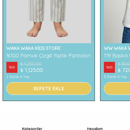
WAKA WAKA KİDS STORE
WW WAKA W
%100 Pamuk Çizgili Yazlık Pantolon
₺ 1,250.00
₺ 800
%
10
%
10
₺ 1,125.00
₺ 72
2 Renk 4 Yaş
3 Renk 4 Yaş
SEPETE EKLE
Kategoriler
Hesabım