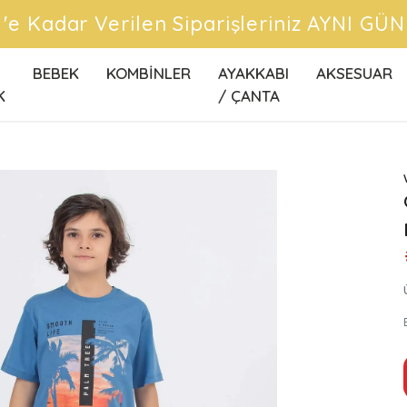
CRETSİZ KARGO FIRSATLARINI KAÇIRMA
BEBEK
KOMBİNLER
AYAKKABI
AKSESUAR
K
/ ÇANTA