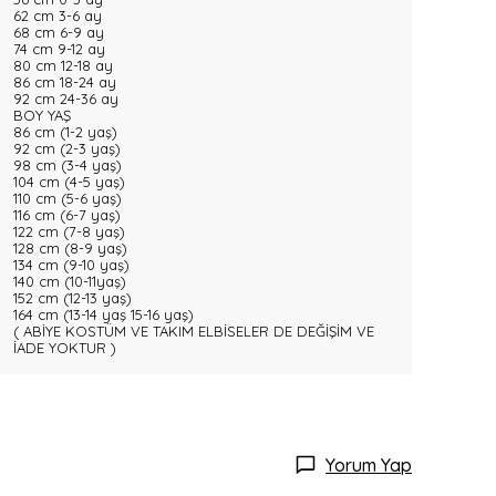
62 cm 3-6 ay
68 cm 6-9 ay
74 cm 9-12 ay
80 cm 12-18 ay
86 cm 18-24 ay
92 cm 24-36 ay
BOY YAŞ
86 cm (1-2 yaş)
92 cm (2-3 yaş)
98 cm (3-4 yaş)
104 cm (4-5 yaş)
110 cm (5-6 yaş)
116 cm (6-7 yaş)
122 cm (7-8 yaş)
128 cm (8-9 yaş)
134 cm (9-10 yaş)
140 cm (10-11yaş)
152 cm (12-13 yaş)
164 cm (13-14 yaş 15-16 yaş)
( ABİYE KOSTÜM VE TAKIM ELBİSELER DE DEĞİŞİM VE
İADE YOKTUR )
Yorum Yap