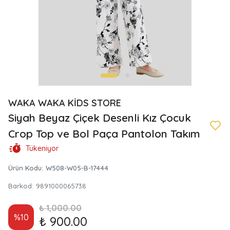
WAKA WAKA KİDS STORE
Siyah Beyaz Çiçek Desenli Kız Çocuk
Crop Top ve Bol Paça Pantolon Takım
Tükeniyor
Ürün Kodu
:
W508-W05-B-17444
Barkod
:
9891000065738
₺ 1,000.00
%
10
₺ 900.00