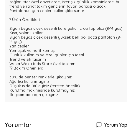
sağlar. İster özel davetlerde, ister şık günlük kombinlerde, bu
trend ve rahat takım gençlerin favori parçası olacak.
Pantolonun yan cepleri kullanışlılık sunar.
? Ürün Özellikleri:
Siyah beyaz çiçek desenli kare yakalı crop top bluz (8-14 yaş)
Kısa, volanlı kollar
Siyah beyaz çiçek desenli yüksek belli bol paça pantolon (8-
14 yaş)
Yan cepler
Yumuşak ve hafif kumaş
Günlük kullanım ve özel günler için ideal
Trend ve şık tasarım
Waka Waka Kids Store özel tasarım
?? Bakım Önerileri:
30°C’de benzer renklerle yıkayınız
Ağartıcı kullanmayınız
Düşük ısıda ütüleyiniz (tersten önerilir)
Kurutma makinesinde kurutmayınız
İlk yıkamada ayrı yıkayınız
Yorumlar
Yorum Yap