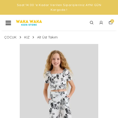
Saat 14:00 'e Kadar Verilen Siparişleriniz AYNI GÜN
Kargoda !
0
ÇOCUK
KIZ
Alt Üst Takım