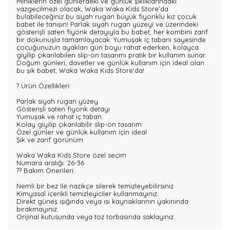
Miniklerin özel günlerdeki ve günlük şıklıklarındaki
vazgeçilmezi olacak, Waka Waka Kids Store'da
bulabileceğiniz bu siyah rugan büyük fiyonklu kız çocuk
babet ile tanışın! Parlak siyah rugan yüzeyi ve üzerindeki
gösterişli saten fiyonk detayıyla bu babet, her kombini zarif
bir dokunuşla tamamlayacak. Yumuşak iç tabanı sayesinde
çocuğunuzun ayakları gün boyu rahat ederken, kolayca
giyilip çıkarılabilen slip-on tasarımı pratik bir kullanım sunar.
Doğum günleri, davetler ve günlük kullanım için ideal olan
bu şık babet, Waka Waka Kids Store'da!
? Ürün Özellikleri:
Parlak siyah rugan yüzey
Gösterişli saten fiyonk detayı
Yumuşak ve rahat iç taban
Kolay giyilip çıkarılabilir slip-on tasarım
Özel günler ve günlük kullanım için ideal
Şık ve zarif görünüm
Waka Waka Kids Store özel seçim
Numara aralığı: 26-36
?? Bakım Önerileri:
Nemli bir bez ile nazikçe silerek temizleyebilirsiniz.
Kimyasal içerikli temizleyiciler kullanmayınız.
Direkt güneş ışığında veya ısı kaynaklarının yakınında
bırakmayınız.
Orijinal kutusunda veya toz torbasında saklayınız.