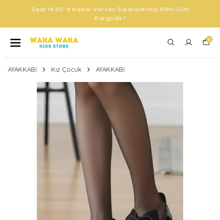
Saat 14:00 'e Kadar Verilen Siparişleriniz AYNI GÜN
Kargoda !
0
AYAKKABI
Kız Çocuk
AYAKKABI