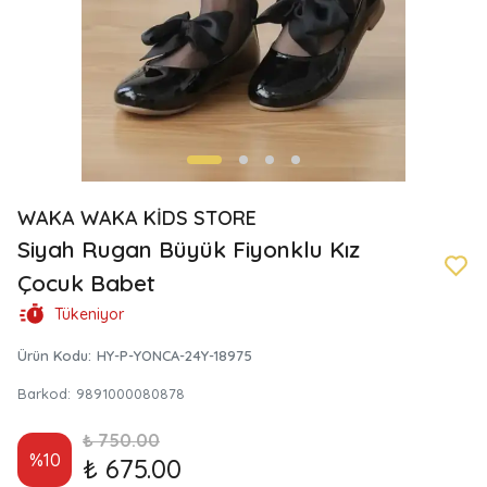
WAKA WAKA KİDS STORE
Siyah Rugan Büyük Fiyonklu Kız
Çocuk Babet
Tükeniyor
Ürün Kodu
:
HY-P-YONCA-24Y-18975
Barkod
:
9891000080878
₺ 750.00
%
10
₺ 675.00