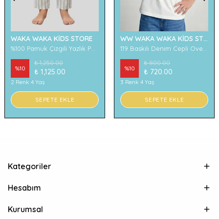
WAKA WAKA KİDS STORE
WW WAKA WAKA KİDS STORE
%100 Pamuk Çizgili Yazlık Pantolon
119 Baskılı Denim Cepli Oversize Erkek Çocuk Tişört
₺ 1,250.00
₺ 800.00
%
10
%
10
₺ 1,125.00
₺ 720.00
2 Renk 4 Yaş
3 Renk 4 Yaş
SEPETE EKLE
SEPETE EKLE
Kategoriler
Hesabım
Kurumsal