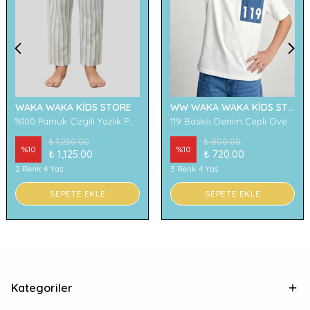
WAKA WAKA KİDS STORE
WW WAKA WAKA KİDS STORE
%100 Pamuk Çizgili Yazlık Pantolon
119 Baskılı Denim Cepli Oversize Erkek Çocuk Tişört
₺ 1,250.00
₺ 800.00
%
10
%
10
₺ 1,125.00
₺ 720.00
2 Renk 4 Yaş
3 Renk 4 Yaş
SEPETE EKLE
SEPETE EKLE
Kategoriler