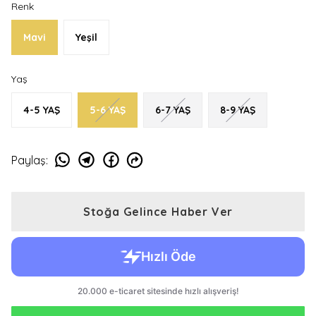
Renk
Mavi
Yeşil
Yaş
4-5 YAŞ
5-6 YAŞ
6-7 YAŞ
8-9 YAŞ
Paylaş
:
Stoğa Gelince Haber Ver