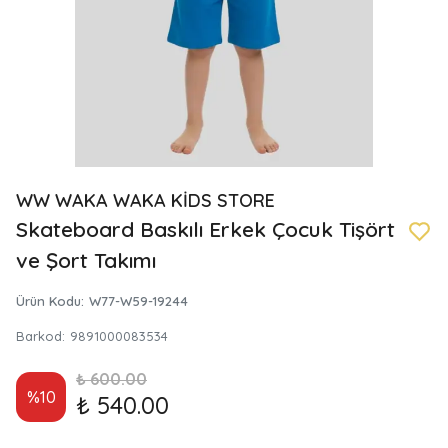
WW WAKA WAKA KİDS STORE
Skateboard Baskılı Erkek Çocuk Tişört
ve Şort Takımı
Ürün Kodu
:
W77-W59-19244
Barkod
:
9891000083534
₺ 600.00
%
10
₺ 540.00