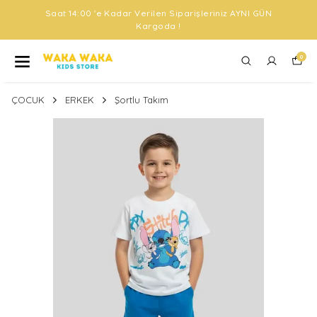
Saat 14:00 'e Kadar Verilen Siparişleriniz AYNI GÜN
Kargoda !
0
ÇOCUK
ERKEK
Şortlu Takım