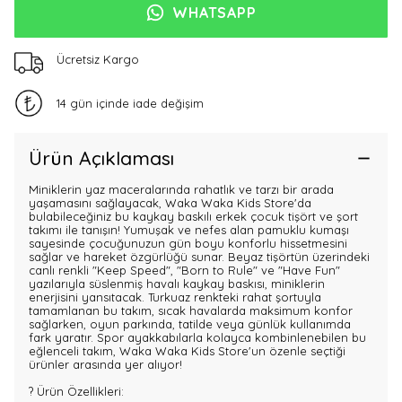
WHATSAPP
Ücretsiz Kargo
14 gün içinde iade değişim
Ürün Açıklaması
Miniklerin yaz maceralarında rahatlık ve tarzı bir arada
yaşamasını sağlayacak, Waka Waka Kids Store'da
bulabileceğiniz bu kaykay baskılı erkek çocuk tişört ve şort
takımı ile tanışın! Yumuşak ve nefes alan pamuklu kumaşı
sayesinde çocuğunuzun gün boyu konforlu hissetmesini
sağlar ve hareket özgürlüğü sunar. Beyaz tişörtün üzerindeki
canlı renkli "Keep Speed", "Born to Rule" ve "Have Fun"
yazılarıyla süslenmiş havalı kaykay baskısı, miniklerin
enerjisini yansıtacak. Turkuaz renkteki rahat şortuyla
tamamlanan bu takım, sıcak havalarda maksimum konfor
sağlarken, oyun parkında, tatilde veya günlük kullanımda
fark yaratır. Spor ayakkabılarla kolayca kombinlenebilen bu
eğlenceli takım, Waka Waka Kids Store'un özenle seçtiği
ürünler arasında yer alıyor!
? Ürün Özellikleri: