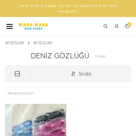
Saat 14:00 'e Kadar Verilen Siparişleriniz AYNI GÜN
Kargoda !
0
AKSESUAR
AKSESUAR
DENİZ GÖZLÜĞÜ
1
ürün
Sırala