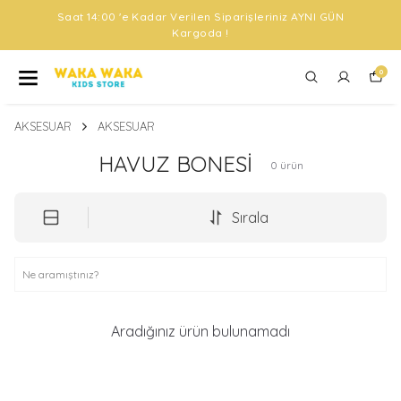
Saat 14:00 'e Kadar Verilen Siparişleriniz AYNI GÜN
Kargoda !
0
AKSESUAR
AKSESUAR
HAVUZ BONESİ
0
ürün
Sırala
Aradığınız ürün bulunamadı