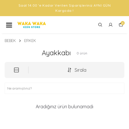
Saat 14:00 'e Kadar Verilen Siparişleriniz AYNI GÜN
Kargoda !
0
BEBEK
ERKEK
Ayakkabı
0
ürün
Sırala
Aradığınız ürün bulunamadı