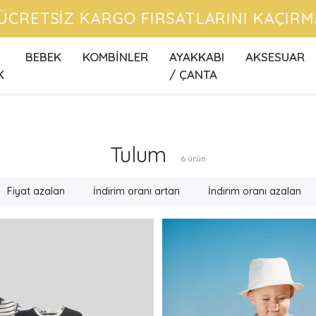
CRETSİZ KARGO FIRSATLARINI KAÇIRMA
BEBEK
KOMBİNLER
AYAKKABI
AKSESUAR
K
/ ÇANTA
Tulum
6
ürün
Fiyat azalan
İndirim oranı artan
İndirim oranı azalan