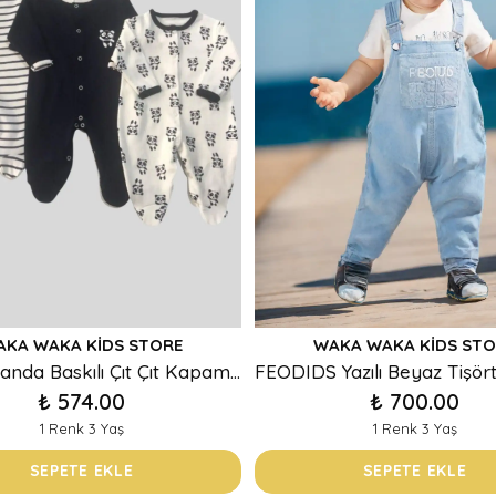
AKA WAKA KIDS STORE
WAKA WAKA KIDS STO
Sevimli Panda Baskılı Çıt Çıt Kapamalı Patikli 3lü Ünisex Tulum
₺ 574.00
₺ 700.00
1 Renk 3 Yaş
1 Renk 3 Yaş
SEPETE EKLE
SEPETE EKLE