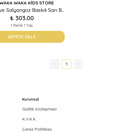
WAKA WAKA KIDS STORE
Solucan ve Salyangoz Baskılı Sarı Bebek Tulum
₺ 303.00
1 Renk 1 Yaş
SEPETE EKLE
1
Kurumsal
Gizlilik Sözleşmesi
K.V.K.K.
Çerez Politikası