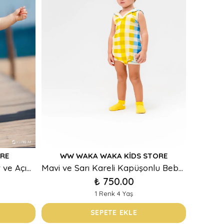
RE
WW WAKA WAKA KIDS STORE
FEODIDS Yazılı Beyaz Tişört ve Açık Mavi Salopet Bebek Takım
Mavi ve Sarı Kareli Kapüşonlu Bebek Tulum
₺ 750.00
1 Renk 4 Yaş
SEPETE EKLE