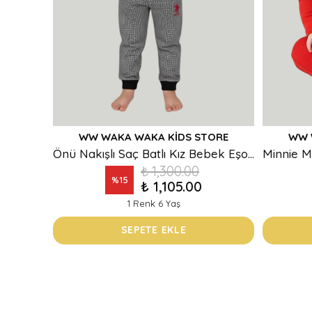
WW WAKA WAKA KIDS STORE
WW 
Önü Nakışlı Saç Batlı Kız Bebek Eşofman Takım
₺ 1,300.00
%
15
₺ 1,105.00
1 Renk 6 Yaş
SEPETE EKLE