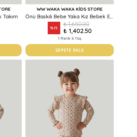
TORE
WW WAKA WAKA KIDS STORE
ek Takım
Önü Baskılı Bebe Yaka Kız Bebek Eşofman Takım
₺ 1,650.00
%
15
₺ 1,402.50
1 Renk 6 Yaş
SEPETE EKLE