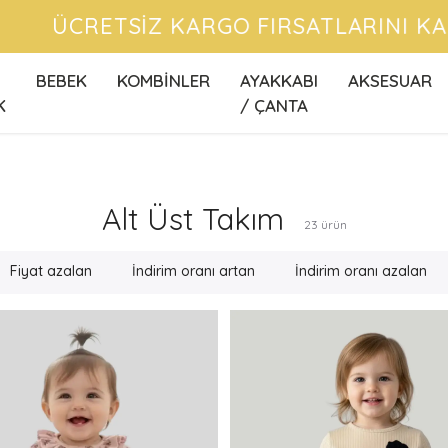
CRETSİZ KARGO FIRSATLARINI KAÇIRMA
BEBEK
KOMBİNLER
AYAKKABI
AKSESUAR
K
/ ÇANTA
Alt Üst Takım
23
ürün
Fiyat azalan
İndirim oranı artan
İndirim oranı azalan