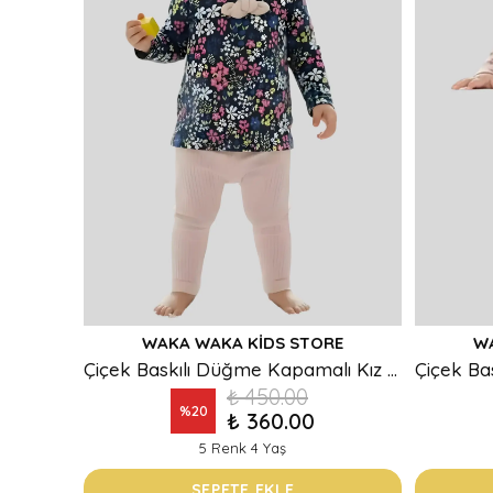
WAKA WAKA KIDS STORE
W
Çiçek Baskılı Düğme Kapamalı Kız Bebek Alt Üst Takım
₺ 450.00
%
20
₺ 360.00
5 Renk 4 Yaş
SEPETE EKLE