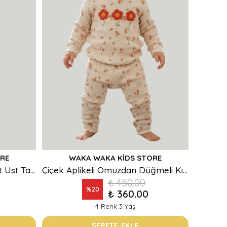
RE
WAKA WAKA KIDS STORE
Önü Baskılı Çiçek Aplikeli Alt Üst Takım
Çiçek Aplikeli Omuzdan Düğmeli Kız Bebek Alt Üst Takım
₺ 450.00
%
20
₺ 360.00
4 Renk 3 Yaş
SEPETE EKLE