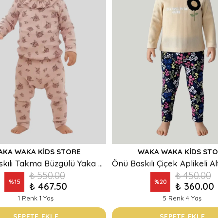
AKA WAKA KIDS STORE
WAKA WAKA KIDS STO
Çiçek Baskılı Takma Büzgülü Yaka Enseden Düğmeli Kız Takım
₺ 550.00
₺ 450.00
%
15
%
20
₺ 467.50
₺ 360.00
1 Renk 1 Yaş
5 Renk 4 Yaş
SEPETE EKLE
SEPETE EKLE