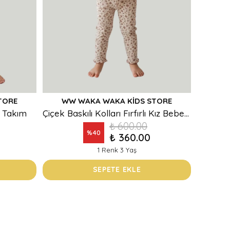
TORE
WW WAKA WAKA KIDS STORE
li Takım
Çiçek Baskılı Kolları Fırfırlı Kız Bebek Takım
₺ 600.00
%
40
₺ 360.00
1 Renk 3 Yaş
SEPETE EKLE