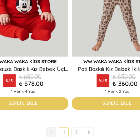
WAKA WAKA KIDS STORE
WW WAKA WAKA KIDS S
Minnie Mause Baskılı Kız Bebek Üçlü Takım
Pati Baskılı Kız Bebek İki
₺ 680.00
₺ 650.00
%
15
%
45
₺ 578.00
₺ 360.00
1 Renk 4 Yaş
1 Renk 2 Yaş
SEPETE EKLE
SEPETE EKLE
1
2