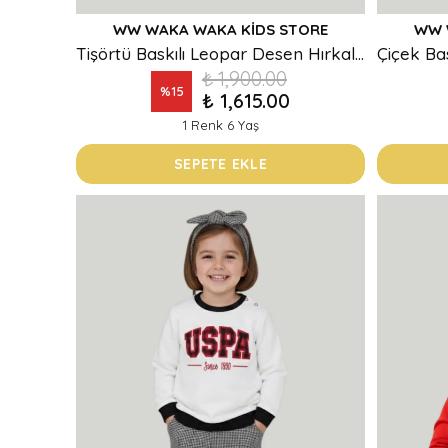
WW WAKA WAKA KIDS STORE
WW 
Tişörtü Baskılı Leopar Desen Hırkalı Kız Bebek 3Lü Takım
₺ 1,900.00
%
15
₺ 1,615.00
1 Renk 6 Yaş
SEPETE EKLE