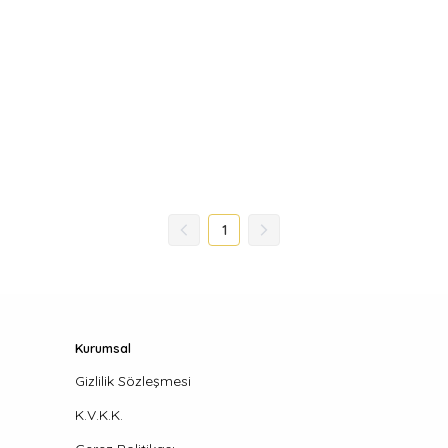
1
Kurumsal
Gizlilik Sözleşmesi
K.V.K.K.