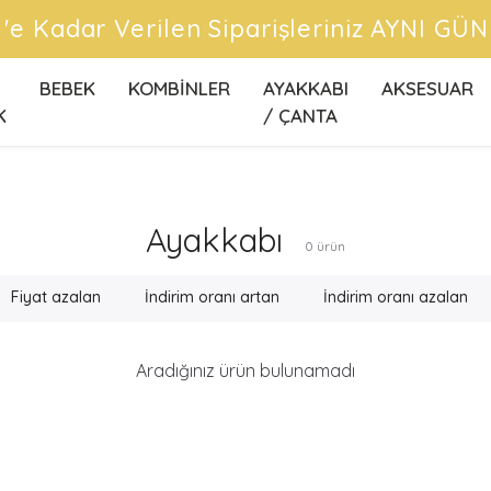
ilen Siparişleriniz AYNI GÜN Kargoda !
BEBEK
KOMBİNLER
AYAKKABI
AKSESUAR
K
/ ÇANTA
Ayakkabı
0
ürün
Fiyat azalan
İndirim oranı artan
İndirim oranı azalan
Aradığınız ürün bulunamadı