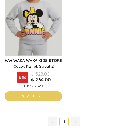
WW WAKA WAKA KIDS STORE
Çocuk Kız Tek Sweat Z
₺ 528.00
%
50
₺ 264.00
1 Renk 2 Yaş
SEPETE EKLE
1