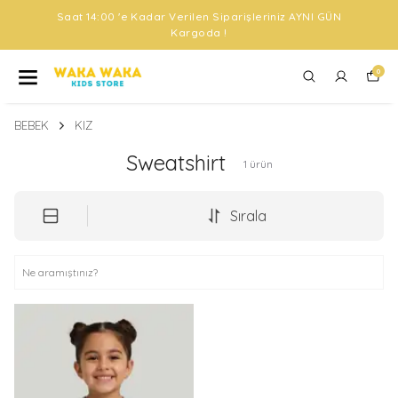
Saat 14:00 'e Kadar Verilen Siparişleriniz AYNI GÜN
Kargoda !
0
BEBEK
KIZ
Sweatshirt
1
ürün
Sırala