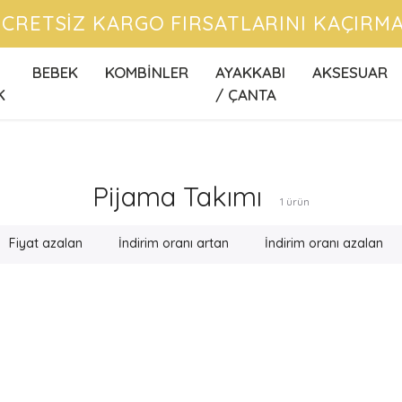
CRETSİZ KARGO FIRSATLARINI KAÇIRMA
BEBEK
KOMBİNLER
AYAKKABI
AKSESUAR
K
/ ÇANTA
Pijama Takımı
1
ürün
Fiyat azalan
İndirim oranı artan
İndirim oranı azalan