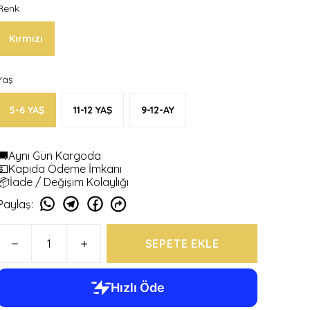
Renk
Kırmızı
Yaş
5-6 YAŞ
11-12 YAŞ
9-12-AY
🚚Aynı Gün Kargoda
💵Kapıda Ödeme İmkanı
📦İade / Değişim Kolaylığı
Paylaş
:
SEPETE EKLE