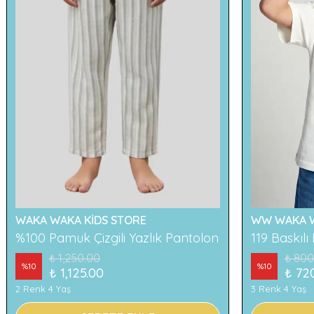
WAKA WAKA KİDS STORE
WW WAKA W
%100 Pamuk Çizgili Yazlık Pantolon
₺ 1,250.00
₺ 800
%
10
%
10
₺ 1,125.00
₺ 72
2 Renk 4 Yaş
3 Renk 4 Yaş