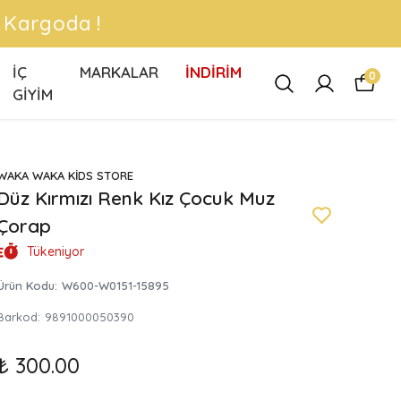
CRETSİZ KARGO FIRSATLARINI KAÇIRMA
İÇ
MARKALAR
İNDİRİM
0
GİYİM
WAKA WAKA KİDS STORE
Düz Kırmızı Renk Kız Çocuk Muz
Çorap
Tükeniyor
Ürün Kodu
:
W600-W0151-15895
Barkod
:
9891000050390
₺ 300.00