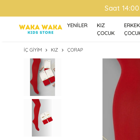
N Kargoda !
YENİLER
KIZ
ERKEK
ÇOCUK
ÇOCU
İÇ GİYİM
KIZ
ÇORAP