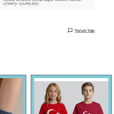
<[TARIF]>
<[SURELER]>
Yorum Yap