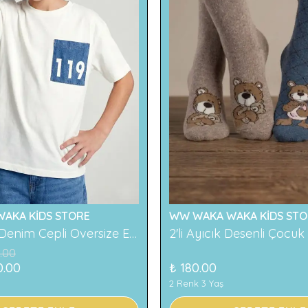
AKA KİDS STORE
WW WAKA WAKA KİDS STO
119 Baskılı Denim Cepli Oversize Erkek Çocuk Tişört
.00
0.00
₺ 180.00
2 Renk 3 Yaş