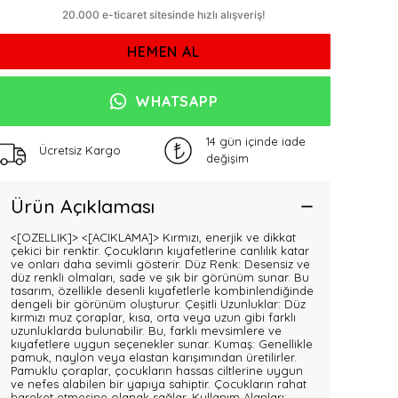
HEMEN AL
WHATSAPP
14 gün içinde iade
Ücretsiz Kargo
değişim
Ürün Açıklaması
<[OZELLIK]>
<[ACIKLAMA]> Kırmızı, enerjik ve dikkat
çekici bir renktir. Çocukların kıyafetlerine canlılık katar
ve onları daha sevimli gösterir. Düz Renk: Desensiz ve
düz renkli olmaları, sade ve şık bir görünüm sunar. Bu
tasarım, özellikle desenli kıyafetlerle kombinlendiğinde
dengeli bir görünüm oluşturur. Çeşitli Uzunluklar: Düz
kırmızı muz çoraplar, kısa, orta veya uzun gibi farklı
uzunluklarda bulunabilir. Bu, farklı mevsimlere ve
kıyafetlere uygun seçenekler sunar. Kumaş: Genellikle
pamuk, naylon veya elastan karışımından üretilirler.
Pamuklu çoraplar, çocukların hassas ciltlerine uygun
ve nefes alabilen bir yapıya sahiptir. Çocukların rahat
hareket etmesine olanak sağlar. Kullanım Alanları: