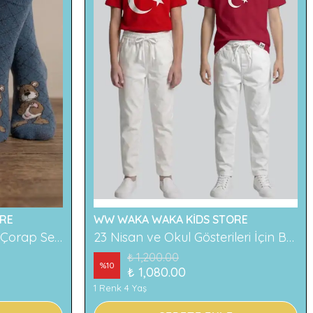
RE
WW WAKA WAKA KİDS STORE
2'li Ayıcık Desenli Çocuk Çorap Seti Renkli ve Eğlenceli Desenler Rahat ve Yumuşak Kumaş
23 Nisan ve Okul Gösterileri İçin Beyaz Çocuk Pantolonu
₺ 1,200.00
%
10
₺ 1,080.00
1 Renk 4 Yaş