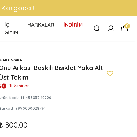
ÜCRETSİZ KARGO FIRSATLARIN
İÇ
MARKALAR
İNDİRİM
0
GİYİM
WAKA WAKA
Önü Arkası Baskılı Bisiklet Yaka Alt
Üst Takım
Tükeniyor
Ürün Kodu
:
H-455037-10220
Barkod
:
9990000028764
₺ 800.00