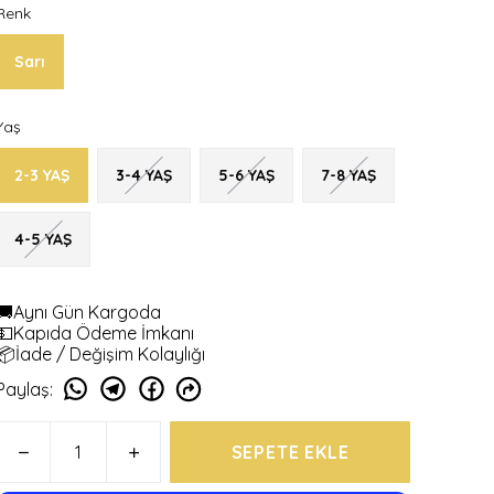
Renk
Sarı
Yaş
2-3 YAŞ
3-4 YAŞ
5-6 YAŞ
7-8 YAŞ
4-5 YAŞ
🚚Aynı Gün Kargoda
💵Kapıda Ödeme İmkanı
📦İade / Değişim Kolaylığı
Paylaş
:
SEPETE EKLE