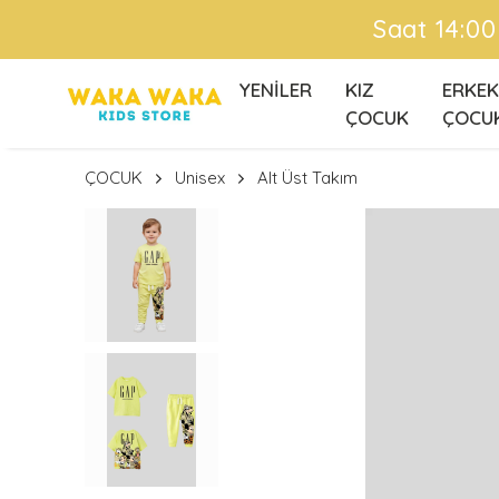
niz AYNI GÜN Kargoda !
YENİLER
KIZ
ERKEK
ÇOCUK
ÇOCU
ÇOCUK
Unisex
Alt Üst Takım