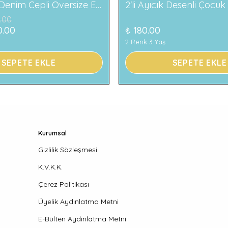
119 Baskılı Denim Cepli Oversize Erkek Çocuk Tişört
.00
0.00
₺ 180.00
2 Renk 3 Yaş
SEPETE EKLE
SEPETE EKLE
Kurumsal
Gizlilik Sözleşmesi
K.V.K.K.
Çerez Politikası
Üyelik Aydınlatma Metni
E-Bülten Aydınlatma Metni