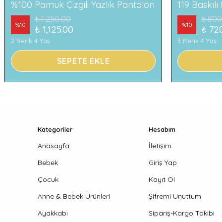
%100 Pamuk Çizgili Yazlık Pantolon
₺ 1,250.00
₺ 800
%
10
%
10
₺ 1,125.00
₺ 72
2 Renk 4 Yaş
3 Renk 4 Yaş
SEPETE EKLE
Kategoriler
Hesabım
Anasayfa
İletişim
Bebek
Giriş Yap
Çocuk
Kayıt Ol
Anne & Bebek Ürünleri
Şifremi Unuttum
Ayakkabı
Sipariş-Kargo Takibi