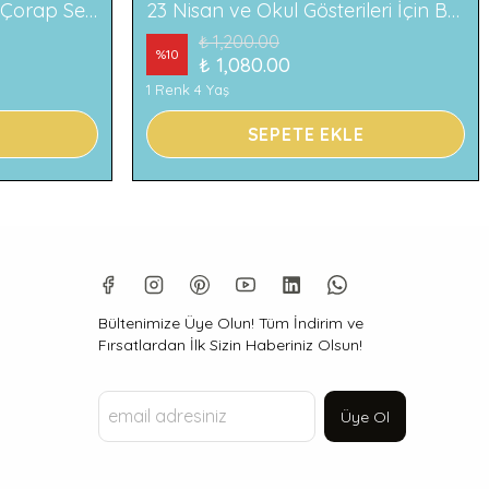
2'li Ayıcık Desenli Çocuk Çorap Seti Renkli ve Eğlenceli Desenler Rahat ve Yumuşak Kumaş
23 Nisan ve Okul Gösterileri İçin Beyaz Çocuk Pantolonu
₺ 1,200.00
%
10
₺ 1,080.00
1 Renk 4 Yaş
SEPETE EKLE
Bültenimize Üye Olun! Tüm İndirim ve
Fırsatlardan İlk Sizin Haberiniz Olsun!
Üye Ol