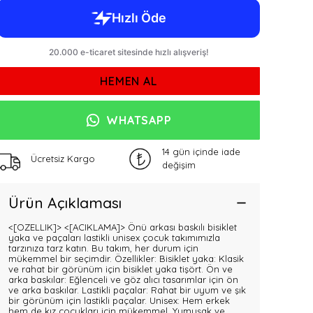
HEMEN AL
WHATSAPP
14 gün içinde iade
Ücretsiz Kargo
değişim
Ürün Açıklaması
<[OZELLIK]>
<[ACIKLAMA]> Önü arkası baskılı bisiklet
yaka ve paçaları lastikli unisex çocuk takımımızla
tarzınıza tarz katın. Bu takım, her durum için
mükemmel bir seçimdir. Özellikler: Bisiklet yaka: Klasik
ve rahat bir görünüm için bisiklet yaka tişört. Ön ve
arka baskılar: Eğlenceli ve göz alıcı tasarımlar için ön
ve arka baskılar. Lastikli paçalar: Rahat bir uyum ve şık
bir görünüm için lastikli paçalar. Unisex: Hem erkek
hem de kız çocukları için mükemmel. Yumuşak ve